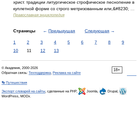
христ. традиции литургическое строфическое песнопение в
куплетной форме со строго метризованным или,&#8230; …
Православная энциклопедия
Страницы
←
Предыдущая
Следующая
→
1
2
3
4
5
6
7
8
9
10
11
12
13
© Академик, 2000-2026
18+
Обратная связь:
Техподдержка
,
Реклама на сайте
👣 Путешествия
Экспорт словарей на сайты
, сделанные на PHP,
Joomla,
Drupal,
WordPress, MODx.