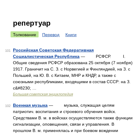
репертуар
Толкование
Перевод
Книги
Российская Советская Федеративная
101
Социалистическая Республика
— РСФСР. I.
Общие сведения РСФСР образована 25 октября (7 ноября)
1917. Граничит на С. З. с Норвегией и Финляндией, на З. с
Польшей, на Ю. В. с Китаем, МНР и КНДР, а также с
союзными республиками, входящими в состав СССР: на З.
с&#8230; …
Большая советская энциклопедия
Военная музыка
— музыка, служащая целям
102
патриотич. воспитания и строевого обучения войск.
Средствами В. м. в войсках осуществляются также функции
сигнализации, оповещения, связи и управления. В
прошлом В. м. применялась и при боевом вождении