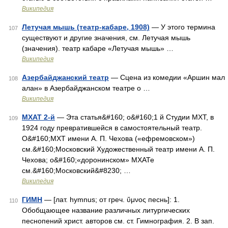
Википедия
Летучая мышь (театр-кабаре, 1908)
— У этого термина
107
существуют и другие значения, см. Летучая мышь
(значения). театр кабаре «Летучая мышь» …
Википедия
Азербайджанский театр
— Сцена из комедии «Аршин мал
108
алан» в Азербайджанском театре о …
Википедия
МХАТ 2-й
— Эта статья&#160; о&#160;1 й Студии МХТ, в
109
1924 году превратившейся в самостоятельный театр.
О&#160;МXT имени А. П. Чехова («ефремовском»)
см.&#160;Московский Художественный театр имени А. П.
Чехова; о&#160;«доронинском» МХАТе
см.&#160;Московский&#8230; …
Википедия
ГИМН
— [лат. hymnus; от греч. ὕμνος песнь]: 1.
110
Обобщающее название различных литургических
песнопений христ. авторов см. ст. Гимнография. 2. В зап.