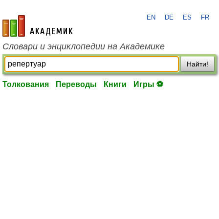
EN
DE
ES
FR
academic.ru
Словари и энциклопедии на Академике
Найти!
Толкования
Переводы
Книги
Игры ⚽