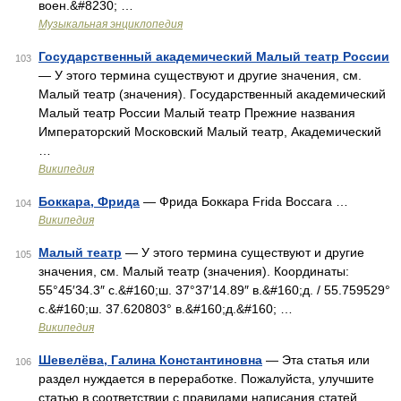
воен.&#8230; …
Музыкальная энциклопедия
Государственный академический Малый театр России
103
— У этого термина существуют и другие значения, см.
Малый театр (значения). Государственный академический
Малый театр России Малый театр Прежние названия
Императорский Московский Малый театр, Академический
…
Википедия
Боккара, Фрида
— Фрида Боккара Frida Boccara …
104
Википедия
Малый театр
— У этого термина существуют и другие
105
значения, см. Малый театр (значения). Координаты:
55°45′34.3″ с.&#160;ш. 37°37′14.89″ в.&#160;д. / 55.759529°
с.&#160;ш. 37.620803° в.&#160;д.&#160; …
Википедия
Шевелёва, Галина Константиновна
— Эта статья или
106
раздел нуждается в переработке. Пожалуйста, улучшите
статью в соответствии с правилами написания статей …