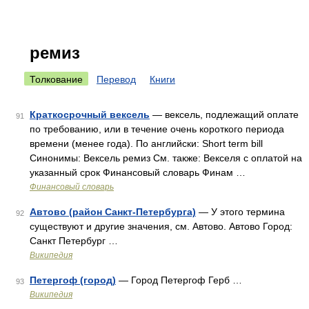
ремиз
Толкование
Перевод
Книги
Краткосрочный вексель
— вексель, подлежащий оплате
91
по требованию, или в течение очень короткого периода
времени (менее года). По английски: Short term bill
Синонимы: Вексель ремиз См. также: Векселя с оплатой на
указанный срок Финансовый словарь Финам …
Финансовый словарь
Автово (район Санкт-Петербурга)
— У этого термина
92
существуют и другие значения, см. Автово. Автово Город:
Санкт Петербург …
Википедия
Петергоф (город)
— Город Петергоф Герб …
93
Википедия