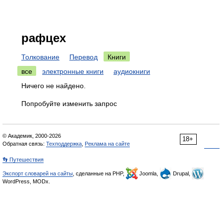
рафцех
Толкование
Перевод
Книги
все
электронные книги
аудиокниги
Ничего не найдено.
Попробуйте изменить запрос
© Академик, 2000-2026
18+
Обратная связь:
Техподдержка
,
Реклама на сайте
👣 Путешествия
Экспорт словарей на сайты
, сделанные на PHP,
Joomla,
Drupal,
WordPress, MODx.