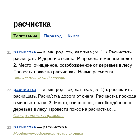
расчистка
Толкование
Перевод
Книги
расчистка
— и; мн. род. ток, дат. ткам; ж. 1. к Расчистить
21
расчищать. Р. дороги от снега. Р. прохода в минных полях.
2. Место, очищенное, освобождённое от деревьев в лесу.
Провести покос на расчистках. Новые расчистки …
Энциклопедический словарь
расчистка
— и; мн. род. ток, дат. ткам; ж. 1) к расчистить
22
расчищать. Расчи/стка дороги от снега. Расчи/стка прохода
в минных полях. 2) Место, очищенное, освобождённое от
деревьев в лесу. Провести покос на расчистках …
Словарь многих выражений
расчистка
— рас/чист/к/а …
23
Морфемно-орфографический словарь