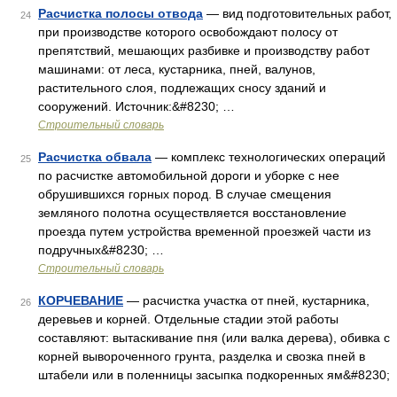
Расчистка полосы отвода
— вид подготовительных работ,
24
при производстве которого освобождают полосу от
препятствий, мешающих разбивке и производству работ
машинами: от леса, кустарника, пней, валунов,
растительного слоя, подлежащих сносу зданий и
сооружений. Источник:&#8230; …
Строительный словарь
Расчистка обвала
— комплекс технологических операций
25
по расчистке автомобильной дороги и уборке с нее
обрушившихся горных пород. В случае смещения
земляного полотна осуществляется восстановление
проезда путем устройства временной проезжей части из
подручных&#8230; …
Строительный словарь
КОРЧЕВАНИЕ
— расчистка участка от пней, кустарника,
26
деревьев и корней. Отдельные стадии этой работы
составляют: вытаскивание пня (или валка дерева), обивка с
корней вывороченного грунта, разделка и свозка пней в
штабели или в поленницы засыпка подкоренных ям&#8230;
…