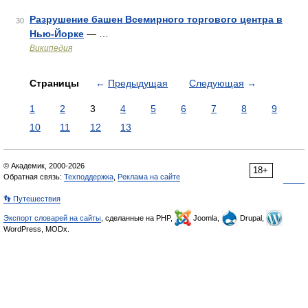
Разрушение башен Всемирного торгового центра в
30
Нью-Йорке
— …
Википедия
Страницы
←
Предыдущая
Следующая
→
1
2
3
4
5
6
7
8
9
10
11
12
13
© Академик, 2000-2026
18+
Обратная связь:
Техподдержка
,
Реклама на сайте
👣 Путешествия
Экспорт словарей на сайты
, сделанные на PHP,
Joomla,
Drupal,
WordPress, MODx.