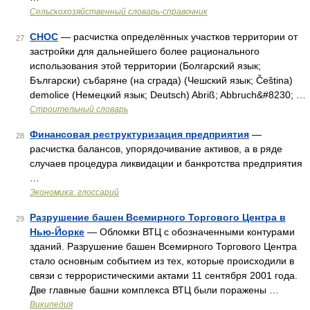
Сельскохозяйственный словарь-справочник
CHOC
— расчистка определённых участков территории от
27
застройки для дальнейшего более рационального
использования этой территории (Болгарский язык;
Български) събаряне (на сграда) (Чешский язык; Čeština)
demolice (Немецкий язык; Deutsch) Abriß; Abbruch&#8230; …
Строительный словарь
Финансовая реструктуризация предприятия
—
28
расчистка балансов, упорядочивание активов, а в ряде
случаев процедура ликвидации и банкротства предприятия
…
Экономика: глоссарий
Разрушение башен Всемирного Торгового Центра в
29
Нью-Йорке
— Обломки ВТЦ с обозначенными контурами
зданий. Разрушение башен Всемирного Торгового Центра
стало основным событием из тех, которые происходили в
связи с террористическими актами 11 сентября 2001 года.
Две главные башни комплекса ВТЦ были поражены …
Википедия