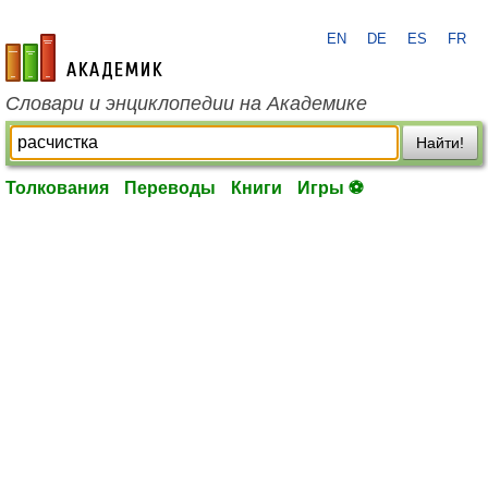
EN
DE
ES
FR
academic.ru
Словари и энциклопедии на Академике
Найти!
Толкования
Переводы
Книги
Игры ⚽