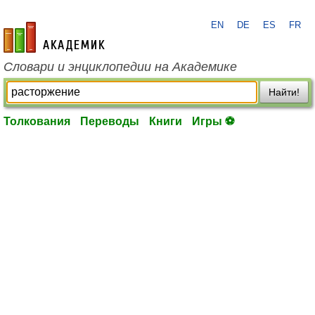
EN
DE
ES
FR
academic.ru
Словари и энциклопедии на Академике
Найти!
Толкования
Переводы
Книги
Игры ⚽