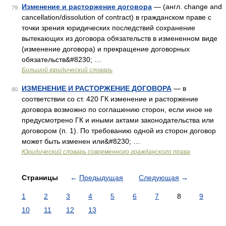
Изменение и расторжение договора
— (англ. change and
79
cancellation/dissolution of contract) в гражданском праве с
точки зрения юридических последствий сохранение
вытекающих из договора обязательств в измененном виде
(изменение договора) и прекращение договорных
обязательств&#8230; …
Большой юридический словарь
ИЗМЕНЕНИЕ И РАСТОРЖЕНИЕ ДОГОВОРА
— в
80
соответствии со ст. 420 ГК изменение и расторжение
договора возможно по соглашению сторон, если иное не
предусмотрено ГК и иными актами законодательства или
договором (п. 1). По требованию одной из сторон договор
может быть изменен или&#8230; …
Юридический словарь современного гражданского права
Страницы
←
Предыдущая
Следующая
→
1
2
3
4
5
6
7
8
9
10
11
12
13