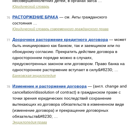
несовершеннолетних детей, в органах загса …
Юридический словарь
РАСТОРЖЕНИЕ БРАКА
— см. Акты гражданского
76
состояния …
Юридический словарь современного гражданского права
Досрочное расторжение кредитного договора
— может
77
быть инициировано как банком, так и заемщиком или по
обоюдному согласию. Прекратить действие договора в
одностороннем порядке можно в случаях,
предусмотренных законом или договором. Право банка на
одностороннее расторжение вступает в силу&#8230; …
Банковская энциклопедия
Изменение и расторжение договора
— (англ. change and
78
cancellation/dissolution of contract) в гражданском праве с
точки зрения юридических последствий сохранение
вытекающих из договора обязательств в измененном виде
(изменение договора) и прекращение договорных
обязательств&#8230; …
Энциклопедия права