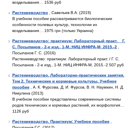
возделывания… 1536 руб
Растениеводство
, Савельев В.А. (2019)
4
В учебном пособии рассматриваются биологические
особенности полевых культур, технологии их
возделывания… 1975 грн (только Украина)
Растениеводство: практикум: Лабораторный практ. _ Г.
5
С. Посыпанов - 2-е изд., 1-М.:НИЦ ИНФРА-М, 2015.-2
,
Посыпанов Г. С. (2016)
Растениеводство: практикум: Лабораторный практ. / Г. С.
Посыпанов - 2-е изд., 1-М.:НИЦ ИНФРА-М, 2015.-2 507 руб
Растениеводство. Лабораторно-практические занятия.
6
Том 2. Технические и кормовые культуры. Учебное
пособие
, А. К. Фурсова, Д. И. Фурсов, В. Н. Наумкин, Н. Д.
Никулина (2013)
В учебном пособии представлены современные системы
родов технических и кормовых растений, их морфология…
1126 руб
Растениеводство. Практикум: Учебное пособие
,
7
Посыпанов Г.С. (2017)