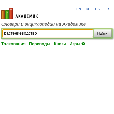
EN
DE
ES
FR
academic.ru
Словари и энциклопедии на Академике
Найти!
Толкования
Переводы
Книги
Игры ⚽