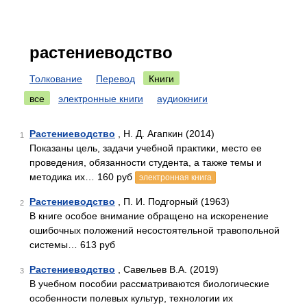
растениеводство
Толкование
Перевод
Книги
все
электронные книги
аудиокниги
Растениеводство
, Н. Д. Агапкин (2014)
1
Показаны цель, задачи учебной практики, место ее
проведения, обязанности студента, а также темы и
методика их… 160 руб
электронная книга
Растениеводство
, П. И. Подгорный (1963)
2
В книге особое внимание обращено на искоренение
ошибочных положений несостоятельной травопольной
системы… 613 руб
Растениеводство
, Савельев В.А. (2019)
3
В учебном пособии рассматриваются биологические
особенности полевых культур, технологии их