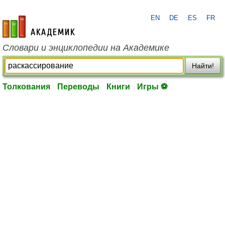
EN
DE
ES
FR
academic.ru
Словари и энциклопедии на Академике
Найти!
Толкования
Переводы
Книги
Игры ⚽