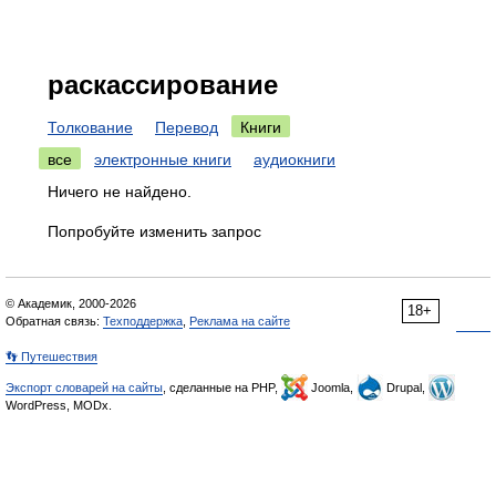
раскассирование
Толкование
Перевод
Книги
все
электронные книги
аудиокниги
Ничего не найдено.
Попробуйте изменить запрос
© Академик, 2000-2026
18+
Обратная связь:
Техподдержка
,
Реклама на сайте
👣 Путешествия
Экспорт словарей на сайты
, сделанные на PHP,
Joomla,
Drupal,
WordPress, MODx.