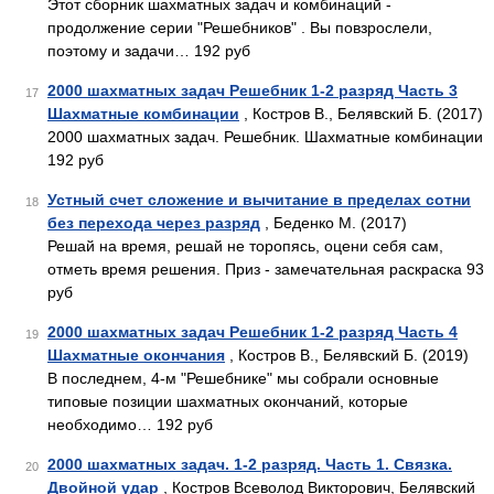
Этот сборник шахматных задач и комбинаций -
продолжение серии "Решебников" . Вы повзрослели,
поэтому и задачи… 192 руб
2000 шахматных задач Решебник 1-2 разряд Часть 3
17
Шахматные комбинации
, Костров В., Белявский Б. (2017)
2000 шахматных задач. Решебник. Шахматные комбинации
192 руб
Устный счет сложение и вычитание в пределах сотни
18
без перехода через разряд
, Беденко М. (2017)
Решай на время, решай не торопясь, оцени себя сам,
отметь время решения. Приз - замечательная раскраска 93
руб
2000 шахматных задач Решебник 1-2 разряд Часть 4
19
Шахматные окончания
, Костров В., Белявский Б. (2019)
В последнем, 4-м "Решебнике" мы собрали основные
типовые позиции шахматных окончаний, которые
необходимо… 192 руб
2000 шахматных задач. 1-2 разряд. Часть 1. Связка.
20
Двойной удар
, Костров Всеволод Викторович, Белявский