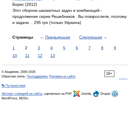
Борис (2012)
Этот сборник шахматных задач и комбинаций -
продолжение серии Решебников . Вы повзрослели, поэтому
и задачи… 295 грн (только Украина)
Страницы
←
Предыдущая
Следующая
→
1
2
3
4
5
6
7
8
9
10
11
12
13
© Академик, 2000-2026
18+
Обратная связь:
Техподдержка
,
Реклама на сайте
👣 Путешествия
Экспорт словарей на сайты
, сделанные на PHP,
Joomla,
Drupal,
WordPress, MODx.