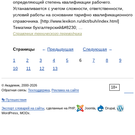
определяющий степень квалификации рабочего.
Устанавливается с учетом сложности, ответственности,
условий работы на основании тарифно квалификационного
справочника. [http://www.lexikon.ru/dict/buh/index.html]
Тематики бухгалтерский&#8230; …
Справочник технического переводчика
Страницы
←
Предыдущая
Следующая
→
1
2
3
4
5
6
7
8
9
10
11
12
13
© Академик, 2000-2026
18+
Обратная связь:
Техподдержка
,
Реклама на сайте
👣 Путешествия
Экспорт словарей на сайты
, сделанные на PHP,
Joomla,
Drupal,
WordPress, MODx.