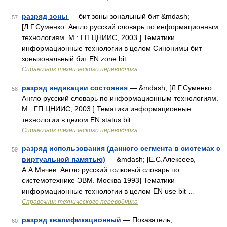
разряд зоны
— бит зоны зональный бит &mdash;
57
[Л.Г.Суменко. Англо русский словарь по информационным
технологиям. М.: ГП ЦНИИС, 2003.] Тематики
информационные технологии в целом Синонимы бит
зонызональный бит EN zone bit …
Справочник технического переводчика
разряд индикации состояния
— &mdash; [Л.Г.Суменко.
58
Англо русский словарь по информационным технологиям.
М.: ГП ЦНИИС, 2003.] Тематики информационные
технологии в целом EN status bit …
Справочник технического переводчика
разряд использования (данного сегмента в системах с
59
виртуальной памятью)
— &mdash; [Е.С.Алексеев,
А.А.Мячев. Англо русский толковый словарь по
системотехнике ЭВМ. Москва 1993] Тематики
информационные технологии в целом EN use bit …
Справочник технического переводчика
разряд квалификационный
— Показатель,
60