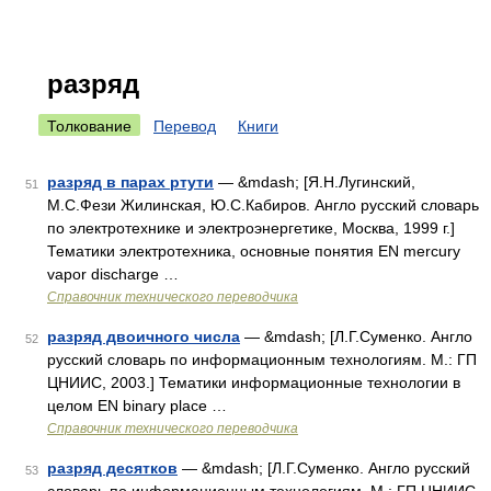
разряд
Толкование
Перевод
Книги
разряд в парах ртути
— &mdash; [Я.Н.Лугинский,
51
М.С.Фези Жилинская, Ю.С.Кабиров. Англо русский словарь
по электротехнике и электроэнергетике, Москва, 1999 г.]
Тематики электротехника, основные понятия EN mercury
vapor discharge …
Справочник технического переводчика
разряд двоичного числа
— &mdash; [Л.Г.Суменко. Англо
52
русский словарь по информационным технологиям. М.: ГП
ЦНИИС, 2003.] Тематики информационные технологии в
целом EN binary place …
Справочник технического переводчика
разряд десятков
— &mdash; [Л.Г.Суменко. Англо русский
53