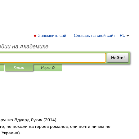
Запомнить сайт
Словарь на свой сайт
RU
едии на Академике
Найти!
Книги
Игры ⚽
орушко Эдуард Лукич (2014)
иге, не похожи на героев романов, они почти ничем не
о Украина)