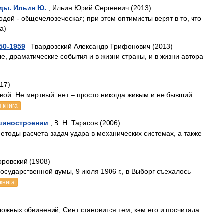
ды. Ильин Ю.
, Ильин Юрий Сергеевич (2013)
дой - общечеловеческая; при этом оптимисты верят в то, что
а)
50-1959
, Твардовский Александр Трифонович (2013)
е, драматические события и в жизни страны, и в жизни автора
17)
ой. Не мертвый, нет – просто никогда живым и не бывший.
 книга
ашиностроении
, В. Н. Тарасов (2006)
тоды расчета задач удара в механических системах, а также
оровский (1908)
Государственной думы, 9 июля 1906 г., в Выборг съехалось
книга
ложных обвинений, Синт становится тем, кем его и посчитала