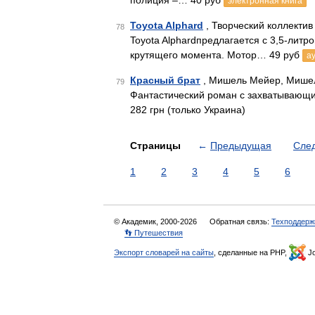
полиция –… 40 руб
электронная книга
Toyota Alphard
, Творческий коллектив
78
Toyota Alphardпредлагается с 3,5-лит
крутящего момента. Мотор… 49 руб
а
Красный брат
, Мишель Мейер, Мишел
79
Фантастический роман с захватывающ
282 грн (только Украина)
Страницы
←
Предыдущая
Сле
1
2
3
4
5
6
© Академик, 2000-2026
Обратная связь:
Техподдерж
👣 Путешествия
Экспорт словарей на сайты
, сделанные на PHP,
Jo