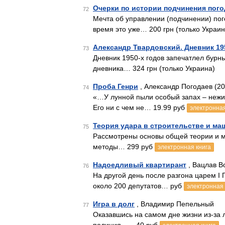
Очерки по истории подчинения пого
72
Мечта об управлении (подчинении) пого
время это уже… 200 грн (только Украин
Александр Твардовский. Дневник 19
73
Дневник 1950-х годов запечатлел бурны
дневника… 324 грн (только Украина)
Проба Генри
, Александр Погодаев (20
74
«…У лунной пыли особый запах – нежив
Его ни с чем не… 19.99 руб
электронная
Теория удара в строительстве и м
75
Рассмотрены основы общей теории и ме
методы… 299 руб
электронная книга
Надоедливый квартирант
, Вацлав В
76
На другой день после разгона царем I 
около 200 депутатов… руб
электронная 
Игра в долг
, Владимир Пепельный
77
Оказавшись на самом дне жизни из-за 