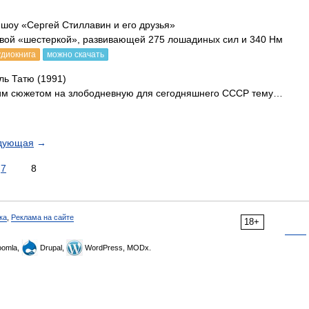
 шоу «Сергей Стиллавин и его друзья»
ровой «шестеркой», развивающей 275 лошадиных сил и 340 Нм
удиокнига
можно скачать
ь Татю (1991)
им сюжетом на злободневную для сегодняшнего СССР тему…
дующая
→
7
8
ка
,
Реклама на сайте
18+
omla,
Drupal,
WordPress, MODx.