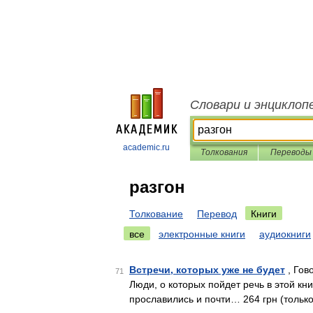
Словари и энциклоп
academic.ru
Толкования
Переводы
разгон
Толкование
Перевод
Книги
все
электронные книги
аудиокниги
Встречи, которых уже не будет
, Гов
71
Люди, о которых пойдет речь в этой кн
прославились и почти… 264 грн (тольк