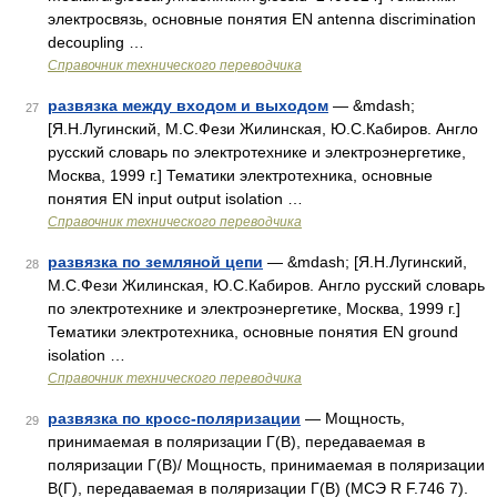
электросвязь, основные понятия EN antenna discrimination
decoupling …
Справочник технического переводчика
развязка между входом и выходом
— &mdash;
27
[Я.Н.Лугинский, М.С.Фези Жилинская, Ю.С.Кабиров. Англо
русский словарь по электротехнике и электроэнергетике,
Москва, 1999 г.] Тематики электротехника, основные
понятия EN input output isolation …
Справочник технического переводчика
развязка по земляной цепи
— &mdash; [Я.Н.Лугинский,
28
М.С.Фези Жилинская, Ю.С.Кабиров. Англо русский словарь
по электротехнике и электроэнергетике, Москва, 1999 г.]
Тематики электротехника, основные понятия EN ground
isolation …
Справочник технического переводчика
развязка по кросс-поляризации
— Мощность,
29
принимаемая в поляризации Г(В), передаваемая в
поляризации Г(В)/ Мощность, принимаемая в поляризации
В(Г), передаваемая в поляризации Г(В) (МСЭ R F.746 7).