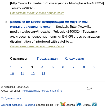
[http://www.iks media.ru/glossary/index.html?glossid=2400324]
Тематики&#8230; …
Справочник технического переводчика
развязка по кросс-поляризации со спутником,
30
испытывающим помеху
— &mdash; [http://www.iks
media.ru/glossary/index.html?glossid=2400324] Тематики
электросвязь, основные понятия EN XPI cross polarization
discrimination of interfered with satellite …
Справочник технического переводчика
Страницы
←
Предыдущая
Следующая
→
1
2
3
4
5
6
7
8
9
10
11
12
13
© Академик, 2000-2026
18+
Обратная связь:
Техподдержка
,
Реклама на сайте
👣 Путешествия
Экспорт словарей на сайты
, сделанные на PHP,
Joomla,
Drupal,