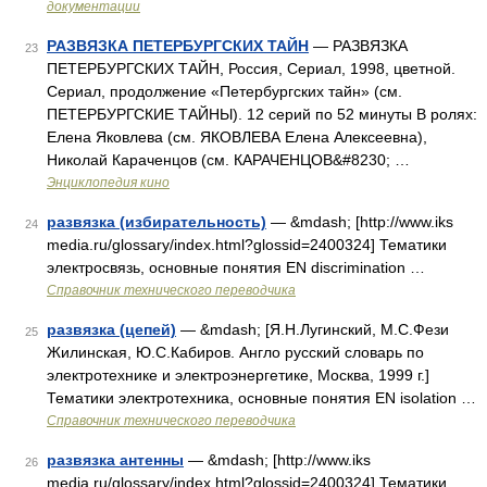
документации
РАЗВЯЗКА ПЕТЕРБУРГСКИХ ТАЙН
— РАЗВЯЗКА
23
ПЕТЕРБУРГСКИХ ТАЙН, Россия, Сериал, 1998, цветной.
Сериал, продолжение «Петербургских тайн» (см.
ПЕТЕРБУРГСКИЕ ТАЙНЫ). 12 серий по 52 минуты В ролях:
Елена Яковлева (см. ЯКОВЛЕВА Елена Алексеевна),
Николай Караченцов (см. КАРАЧЕНЦОВ&#8230; …
Энциклопедия кино
развязка (избирательность)
— &mdash; [http://www.iks
24
media.ru/glossary/index.html?glossid=2400324] Тематики
электросвязь, основные понятия EN discrimination …
Справочник технического переводчика
развязка (цепей)
— &mdash; [Я.Н.Лугинский, М.С.Фези
25
Жилинская, Ю.С.Кабиров. Англо русский словарь по
электротехнике и электроэнергетике, Москва, 1999 г.]
Тематики электротехника, основные понятия EN isolation …
Справочник технического переводчика
развязка антенны
— &mdash; [http://www.iks
26
media.ru/glossary/index.html?glossid=2400324] Тематики