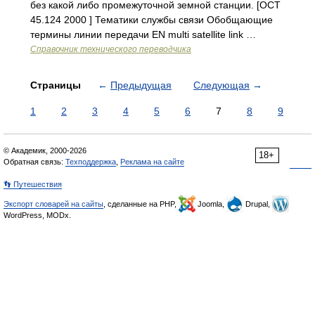
без какой либо промежуточной земной станции. [ОСТ
45.124 2000 ] Тематики службы связи Обобщающие
термины линии передачи EN multi satellite link …
Справочник технического переводчика
Страницы
←
Предыдущая
Следующая
→
1
2
3
4
5
6
7
8
9
© Академик, 2000-2026
18+
Обратная связь:
Техподдержка
,
Реклама на сайте
👣 Путешествия
Экспорт словарей на сайты
, сделанные на PHP,
Joomla,
Drupal,
WordPress, MODx.