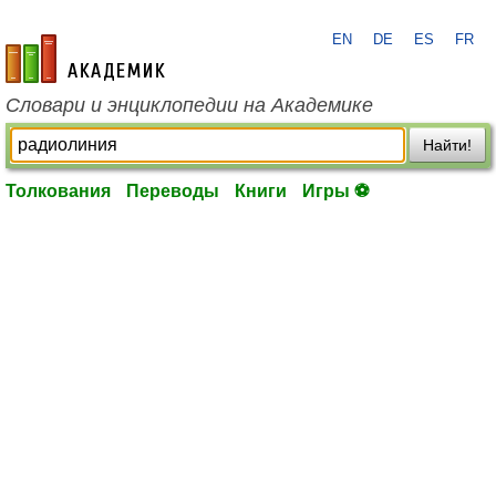
EN
DE
ES
FR
academic.ru
Словари и энциклопедии на Академике
Найти!
Толкования
Переводы
Книги
Игры ⚽