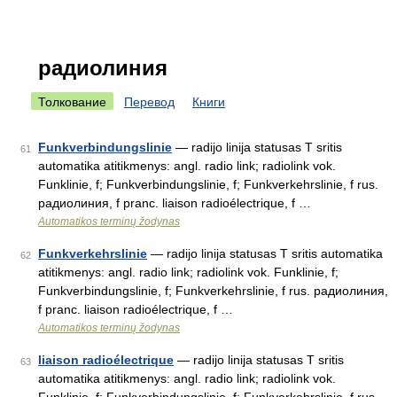
радиолиния
Толкование
Перевод
Книги
Funkverbindungslinie
— radijo linija statusas T sritis
61
automatika atitikmenys: angl. radio link; radiolink vok.
Funklinie, f; Funkverbindungslinie, f; Funkverkehrslinie, f rus.
радиолиния, f pranc. liaison radioélectrique, f …
Automatikos terminų žodynas
Funkverkehrslinie
— radijo linija statusas T sritis automatika
62
atitikmenys: angl. radio link; radiolink vok. Funklinie, f;
Funkverbindungslinie, f; Funkverkehrslinie, f rus. радиолиния,
f pranc. liaison radioélectrique, f …
Automatikos terminų žodynas
liaison radioélectrique
— radijo linija statusas T sritis
63
automatika atitikmenys: angl. radio link; radiolink vok.