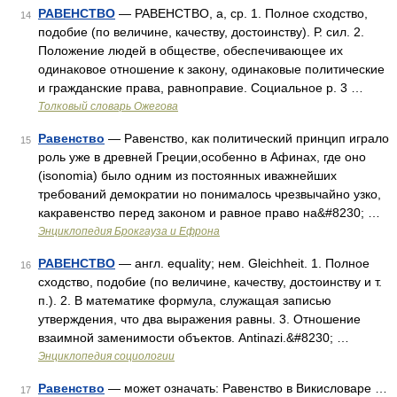
РАВЕНСТВО
— РАВЕНСТВО, а, ср. 1. Полное сходство,
14
подобие (по величине, качеству, достоинству). Р. сил. 2.
Положение людей в обществе, обеспечивающее их
одинаковое отношение к закону, одинаковые политические
и гражданские права, равноправие. Социальное р. 3 …
Толковый словарь Ожегова
Равенство
— Равенство, как политический принцип играло
15
роль уже в древней Греции,особенно в Афинах, где оно
(isonomia) было одним из постоянных иважнейших
требований демократии но понималось чрезвычайно узко,
какравенство перед законом и равное право на&#8230; …
Энциклопедия Брокгауза и Ефрона
РАВЕНСТВО
— англ. equality; нем. Gleichheit. 1. Полное
16
сходство, подобие (по величине, качеству, достоинству и т.
п.). 2. В математике формула, служащая записью
утверждения, что два выражения равны. 3. Отношение
взаимной заменимости объектов. Antinazi.&#8230; …
Энциклопедия социологии
Равенство
— может означать: Равенство в Викисловаре …
17