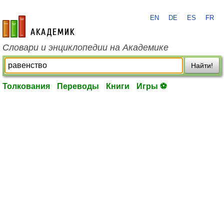
EN
DE
ES
FR
academic.ru
Словари и энциклопедии на Академике
Найти!
Толкования
Переводы
Книги
Игры ⚽