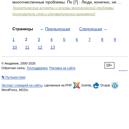
многочисленные проблемы. По [7] : Люди, конечно, не …
Теоретические аспекты и основы экологической проблемы:
толкователь слов и идеоматических выражений
Страницы
←
Предыдущая
Следующая
→
1
2
3
4
5
6
7
8
9
10
11
12
13
© Академик, 2000-2026
18+
Обратная связь:
Техподдержка
,
Реклама на сайте
👣 Путешествия
Экспорт словарей на сайты
, сделанные на PHP,
Joomla,
Drupal,
WordPress, MODx.