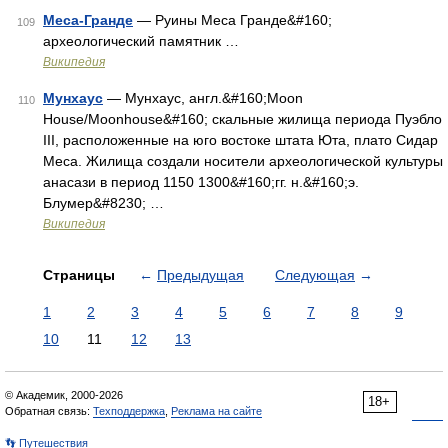
Меса-Гранде
— Руины Меса Гранде&#160;
109
археологический памятник …
Википедия
Мунхаус
— Мунхаус, англ.&#160;Moon
110
House/Moonhouse&#160; скальные жилища периода Пуэбло
III, расположенные на юго востоке штата Юта, плато Сидар
Меса. Жилища создали носители археологической культуры
анасази в период 1150 1300&#160;гг. н.&#160;э.
Блумер&#8230; …
Википедия
Страницы
←
Предыдущая
Следующая
→
1
2
3
4
5
6
7
8
9
10
11
12
13
© Академик, 2000-2026
18+
Обратная связь:
Техподдержка
,
Реклама на сайте
👣 Путешествия