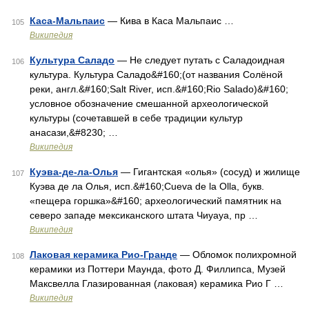
Каса-Мальпаис
— Кива в Каса Мальпаис …
105
Википедия
Культура Саладо
— Не следует путать с Саладоидная
106
культура. Культура Саладо&#160;(от названия Солёной
реки, англ.&#160;Salt River, исп.&#160;Rio Salado)&#160;
условное обозначение смешанной археологической
культуры (сочетавшей в себе традиции культур
анасази,&#8230; …
Википедия
Куэва-де-ла-Олья
— Гигантская «олья» (сосуд) и жилище
107
Куэва де ла Олья, исп.&#160;Cueva de la Olla, букв.
«пещера горшка»&#160; археологический памятник на
северо западе мексиканского штата Чиуауа, пр …
Википедия
Лаковая керамика Рио-Гранде
— Обломок полихромной
108
керамики из Поттери Маунда, фото Д. Филлипса, Музей
Максвелла Глазированная (лаковая) керамика Рио Г …
Википедия