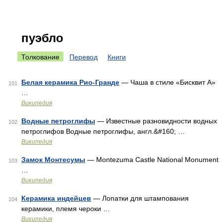
пуэбло
Толкование
Перевод
Книги
Белая керамика Рио-Гранде
— Чаша в стиле «Бисквит A»
101
…
Википедия
Водные петроглифы
— Известные разновидности водных
102
петроглифов Водные петроглифы, англ.&#160; …
Википедия
Замок Монтесумы
— Montezuma Castle National Monument
103
…
Википедия
Керамика индейцев
— Лопатки для штампования
104
керамики, племя чероки …
Википедия