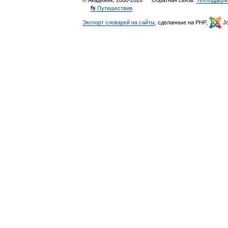
© Академик, 2000-2026
Обратная связь:
Техподдерж
👣 Путешествия
Экспорт словарей на сайты
, сделанные на PHP,
Jo