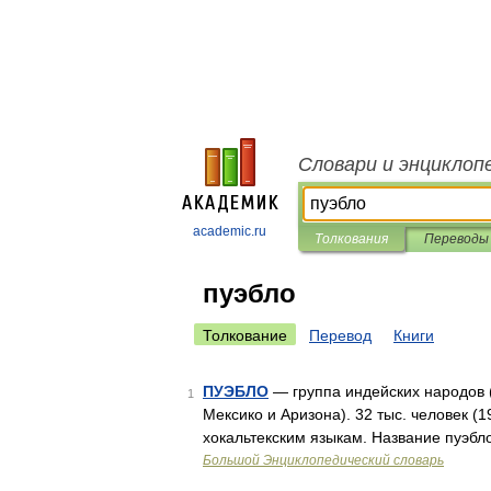
Словари и энциклоп
academic.ru
Толкования
Переводы
пуэбло
Толкование
Перевод
Книги
ПУЭБЛО
— группа индейских народов (
1
Мексико и Аризона). 32 тыс. человек (1
хокальтекским языкам. Название пуэбл
Большой Энциклопедический словарь