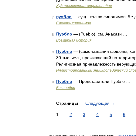
Художественная энциклопедия
пуэбло
— сущ., кол во синонимов: 5 • д
7
Словарь синонимов
Пуэбло
— (Pueblo), см. Анасази …
8
Всемирная история
Пуэбло
— (самоназвания шошоны, хопи
9
30 тыс. чел., проживающий на территор
Религиозная принадлежность верующих:
Иллюстрированный энциклопедический сло
Пуэбло
— Представители Пуэбло …
10
Википедия
Страницы
Следующая
→
1
2
3
4
5
6