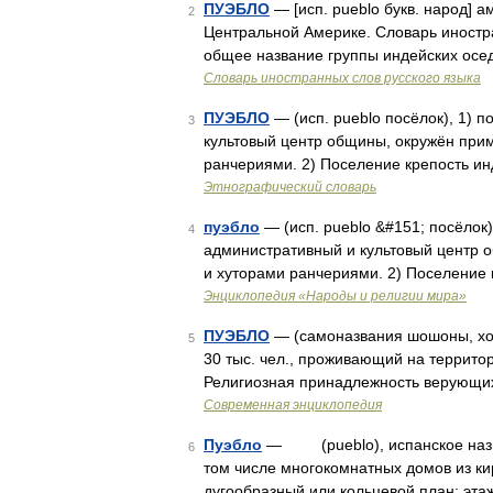
ПУЭБЛО
— [исп. pueblo букв. народ] 
2
Центральной Америке. Словарь иностран
общее название группы индейских осе
Словарь иностранных слов русского языка
ПУЭБЛО
— (исп. pueblo посёлок), 1) 
3
культовый центр общины, окружён пр
ранчериями. 2) Поселение крепость и
Этнографический словарь
пуэбло
— (исп. pueblo &#151; посёлок)
4
административный и культовый центр
и хуторами ранчериями. 2) Поселение
Энциклопедия «Народы и религии мира»
ПУЭБЛО
— (самоназвания шошоны, хоп
5
30 тыс. чел., проживающий на территор
Религиозная принадлежность верующих:
Современная энциклопедия
Пуэбло
— (pueblo), испанское назва
6
том числе многокомнатных домов из ки
дугообразный или кольцевой план; эта