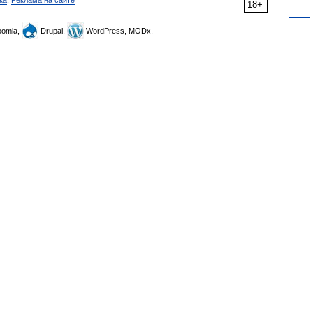
ка
,
Реклама на сайте
18+
omla,
Drupal,
WordPress, MODx.