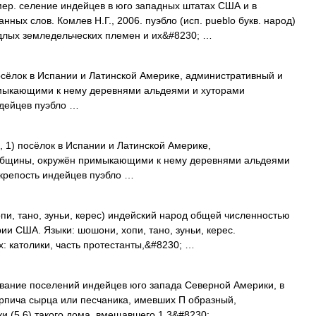
амер. селение индейцев в юго западных штатах США и в
ных слов. Комлев Н.Г., 2006. пуэбло (исп. pueblo букв. народ)
длых земледельческих племен и их&#8230; …
посёлок в Испании и Латинской Америке, административный и
имыкающими к нему деревнями альдеями и хуторами
ндейцев пуэбло …
, 1) посёлок в Испании и Латинской Америке,
 общины, окружён примыкающими к нему деревнями альдеями
 крепость индейцев пуэбло …
и, тано, зуньи, керес) индейский народ общей численностью
ии США. Языки: шошони, хопи, тано, зуньи, керес.
 католики, часть протестанты,&#8230; …
ние поселений индейцев юго запада Северной Америки, в
рпича сырца или песчаника, имевших П образный,
жи (5 6) такого дома, вмещавшего 1 3&#8230; …