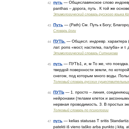
путь
— Общеславянское слово индоевр
42
panthas – дорога, путь . К той же осно
Этимологический словарь русского языка К
Путь
— (Path) См. Путь к Богу; Благо
43
Словарь йоги
ПУТЬ.
— Общесл. индоевр. характера (ср
44
лат. pons «мост, настилка, палуба» и т. 
Этимологический словарь Ситникова
путь
— ПУТЬ1, и, м То же, что поездка.
45
твердой поверхности земли, по которой 
снегом, под которым много воды. Пол
Толковый словарь русских существительны
ПУТЬ
— 1. просто – линия, соединяюща
46
нейронами (телами клеток и аксонными
нервная проводимость. 3. В простых 
Толковый словарь по психологии
путь
— kelias statusas T sritis Standartizac
47
patekti iš vieno taško arba punkto į kitą.