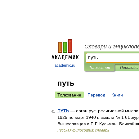
Словари и энциклоп
academic.ru
Толкования
Переводы
путь
Толкование
Перевод
Книги
ПУТЬ
— орган рус. религиозной мысли
41
1925 по март 1940 г. вышли № 1 61 жу
Вышеславцев и Г. Г. Кульман. Ближай
Русская философия: словарь