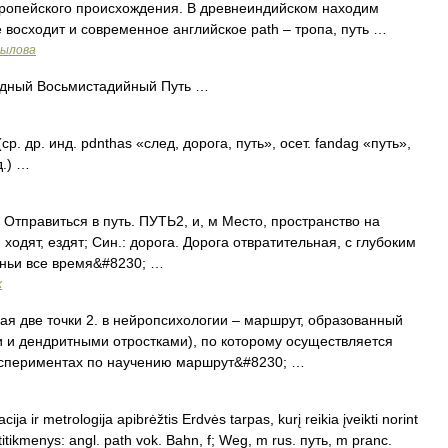
опейского происхождения. В древнеиндийском находим
ве восходит и современное английское path – тропа, путь …
рылова
родный Восьмистадийный Путь …
. др. инд. pdnthas «след, дорога, путь», осет. fandag «путь»,
д.) …
 Отправиться в путь. ПУТЬ2, и, м Место, пространство на
ходят, ездят; Син.: дорога. Дорога отвратительная, с глубоким
ыньи все время&#8230; …
х
я две точки 2. в нейропсихологии – маршрут, образованный
 и дендритными отростками), по которому осуществляется
экспериментах по научению маршрут&#8230; …
ija ir metrologija apibrėžtis Erdvės tarpas, kurį reikia įveikti norint
 atitikmenys: angl. path vok. Bahn, f; Weg, m rus. путь, m pranc.