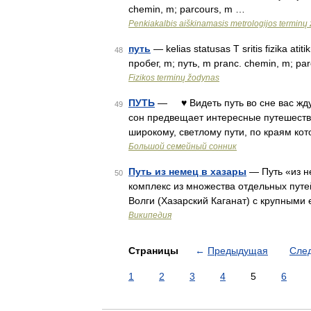
chemin, m; parcours, m …
Penkiakalbis aiškinamasis metrologijos terminų
путь
— kelias statusas T sritis fizika ati
48
пробег, m; путь, m pranc. chemin, m; pa
Fizikos terminų žodynas
ПУТЬ
— ♥ Видеть путь во сне вас жду
49
сон предвещает интересные путешеств
широкому, светлому пути, по краям ко
Большой семейный сонник
Путь из немец в хазары
— Путь «из н
50
комплекс из множества отдельных путе
Волги (Хазарский Каганат) с крупным
Википедия
Страницы
←
Предыдущая
Сле
1
2
3
4
5
6