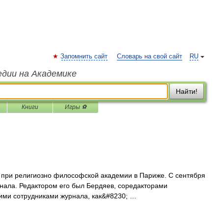
Запомнить сайт
Словарь на свой сайт
RU
едии на Академике
Найти!
Книги
Игры ⚽
 при религиозно философской академии в Париже. С сентября
рнала. Редактором его был Бердяев, соредакторами
шими сотрудниками журнала, как&#8230; …