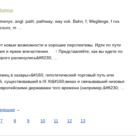
 žodynas
tikmenys: angl. path; pathway; way vok. Bahn, f; Weglänge, f rus.
rcours, m …
т новые возможности и хорошие перспективы. Идти по пути
ия и яркие впечатления. ↑ Представляйте, как вы идете по
торого раскинулись&#8230; …
емец в хазары»&#160; гипотетический торговый путь или
й, существовавший в IX XI&#160;веках и связывавший низовья
и европейскими державами того времени (например,&#8230; …
дующая
→
7
8
9
10
11
12
13