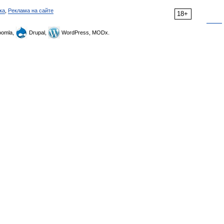
ка
,
Реклама на сайте
18+
omla,
Drupal,
WordPress, MODx.