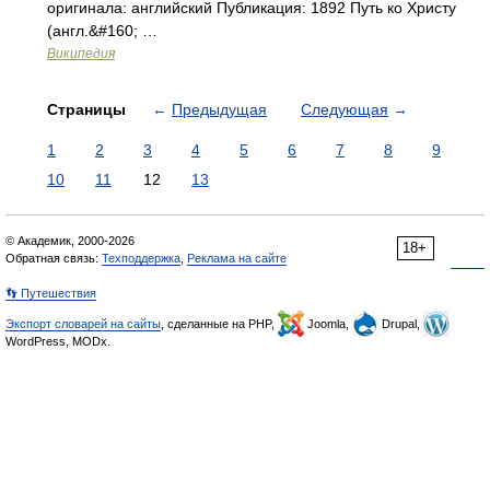
оригинала: английский Публикация: 1892 Путь ко Христу
(англ.&#160; …
Википедия
Страницы
←
Предыдущая
Следующая
→
1
2
3
4
5
6
7
8
9
10
11
12
13
© Академик, 2000-2026
18+
Обратная связь:
Техподдержка
,
Реклама на сайте
👣 Путешествия
Экспорт словарей на сайты
, сделанные на PHP,
Joomla,
Drupal,
WordPress, MODx.