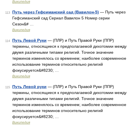
Википедия
Путь через Гефсиманский сад (Вавилон-5)
— Путь через
113
Гефсиманский сад Сериал Вавилон 5 Номер серии
Сезон&# …
Википедия
Путь Левой Руки
— (ПЛР) и Путь Правой Руки (ППР)
114
термины, относящиеся к предполагаемой дихотомии между
двумя различными типами религий. Точное значение
терминов изменялось со временем; наиболее современное
использование терминов относительно религий
фокусируется&#8230; …
Википедия
Путь Левой руки
— (ПЛР) и Путь Правой Руки (ППР)
115
термины, относящиеся к предполагаемой дихотомии между
двумя различными типами религий. Точное значение
терминов изменялось со временем; наиболее современное
использование терминов относительно религий
фокусируется&#8230; …
Википедия