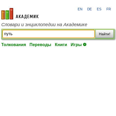
EN
DE
ES
FR
academic.ru
Словари и энциклопедии на Академике
Найти!
Толкования
Переводы
Книги
Игры ⚽