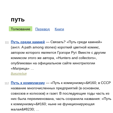
путь
Толкование
Перевод
Книги
Путь среди камней
— Связать? «Путь среди камней»
111
(англ. A path among stones) короткий цветной комикс,
автором которого является Грэгори Рут. Вместе с другим
комиксом этого же автора, «Hunters and collectors»,
опубликован на официальном сайте кинотрилогии
«Матрица» …
Википедия
Путь к коммунизму
— «Путь к коммунизму»&#160; в СССР
112
название многочисленных предприятий (в основном,
совхозов и колхозов) и газет. В последующие годы часть из
них была переименована, часть сохранила названия: «Путь
к коммунизму»&#160; ныне не функционирующая
малая&#8230; …