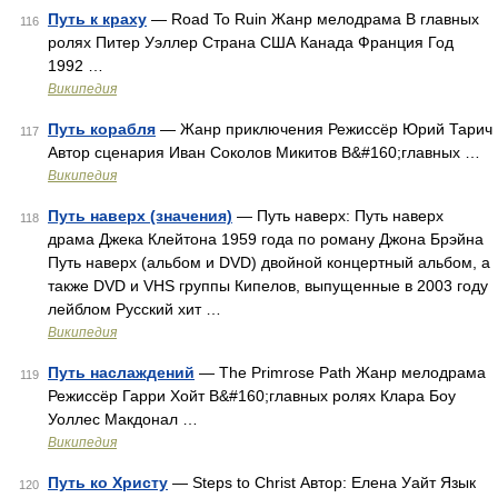
Путь к краху
— Road To Ruin Жанр мелодрама В главных
116
ролях Питер Уэллер Страна США Канада Франция Год
1992 …
Википедия
Путь корабля
— Жанр приключения Режиссёр Юрий Тарич
117
Автор сценария Иван Соколов Микитов В&#160;главных …
Википедия
Путь наверх (значения)
— Путь наверх: Путь наверх
118
драма Джека Клейтона 1959 года по роману Джона Брэйна
Путь наверх (альбом и DVD) двойной концертный альбом, а
также DVD и VHS группы Кипелов, выпущенные в 2003 году
лейблом Русский хит …
Википедия
Путь наслаждений
— The Primrose Path Жанр мелодрама
119
Режиссёр Гарри Хойт В&#160;главных ролях Клара Боу
Уоллес Макдонал …
Википедия
Путь ко Христу
— Steps to Christ Автор: Елена Уайт Язык
120