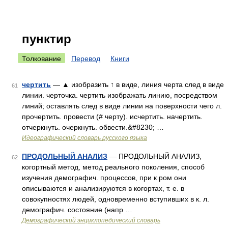
пунктир
Толкование
Перевод
Книги
чертить
— ▲ изобразить ↑ в виде, линия черта след в виде
61
линии. черточка. чертить изображать линию, посредством
линий; оставлять след в виде линии на поверхности чего л.
прочертить. провести (# черту). исчертить. начертить.
отчеркнуть. очеркнуть. обвести.&#8230; …
Идеографический словарь русского языка
ПРОДОЛЬНЫЙ АНАЛИЗ
— ПРОДОЛЬНЫЙ АНАЛИЗ,
62
когортный метод, метод реального поколения, способ
изучения демографич. процессов, при к ром они
описываются и анализируются в когортах, т. е. в
совокупностях людей, одновременно вступивших в к. л.
демографич. состояние (напр …
Демографический энциклопедический словарь