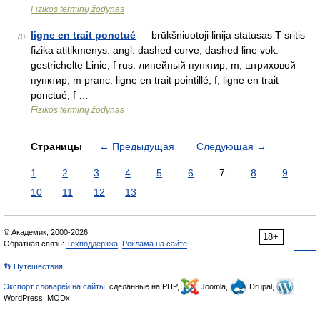
Fizikos terminų žodynas
ligne en trait ponctué
— brūkšniuotoji linija statusas T sritis
70
fizika atitikmenys: angl. dashed curve; dashed line vok.
gestrichelte Linie, f rus. линейный пунктир, m; штриховой
пунктир, m pranc. ligne en trait pointillé, f; ligne en trait
ponctué, f …
Fizikos terminų žodynas
Страницы
←
Предыдущая
Следующая
→
1
2
3
4
5
6
7
8
9
10
11
12
13
© Академик, 2000-2026
18+
Обратная связь:
Техподдержка
,
Реклама на сайте
👣 Путешествия
Экспорт словарей на сайты
, сделанные на PHP,
Joomla,
Drupal,
WordPress, MODx.