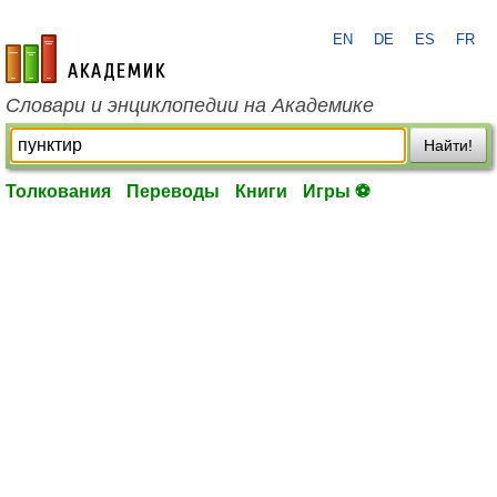
EN
DE
ES
FR
academic.ru
Словари и энциклопедии на Академике
Найти!
Толкования
Переводы
Книги
Игры ⚽