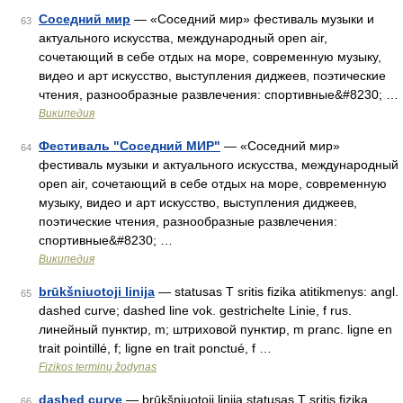
Соседний мир
— «Соседний мир» фестиваль музыки и
63
актуального искусства, международный open air,
сочетающий в себе отдых на море, cовременную музыку,
видео и арт искусство, выступления диджеев, поэтические
чтения, разнообразные развлечения: спортивные&#8230; …
Википедия
Фестиваль "Соседний МИР"
— «Соседний мир»
64
фестиваль музыки и актуального искусства, международный
open air, сочетающий в себе отдых на море, cовременную
музыку, видео и арт искусство, выступления диджеев,
поэтические чтения, разнообразные развлечения:
спортивные&#8230; …
Википедия
brūkšniuotoji linija
— statusas T sritis fizika atitikmenys: angl.
65
dashed curve; dashed line vok. gestrichelte Linie, f rus.
линейный пунктир, m; штриховой пунктир, m pranc. ligne en
trait pointillé, f; ligne en trait ponctué, f …
Fizikos terminų žodynas
dashed curve
— brūkšniuotoji linija statusas T sritis fizika
66