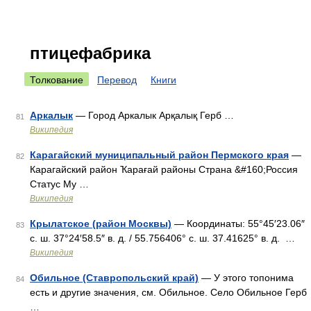
птицефабрика
Толкование
Перевод
Книги
Аркалык
— Город Аркалык Арқалық Герб …
81
Википедия
Карагайский муниципальный район Пермского края
—
82
Карагайский район Ҡарағай районы Страна &#160;Россия
Статус Му …
Википедия
Крылатское (район Москвы)
— Координаты: 55°45′23.06″
83
с. ш. 37°24′58.5″ в. д. / 55.756406° с. ш. 37.41625° в. д. …
Википедия
Обильное (Ставропольский край)
— У этого топонима
84
есть и другие значения, см. Обильное. Село Обильное Герб
…