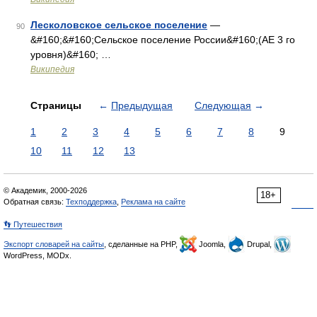
Лесколовское сельское поселение
—
90
&#160;&#160;Сельское поселение России&#160;(АЕ 3 го
уровня)&#160; …
Википедия
Страницы
←
Предыдущая
Следующая
→
1
2
3
4
5
6
7
8
9
10
11
12
13
© Академик, 2000-2026
18+
Обратная связь:
Техподдержка
,
Реклама на сайте
👣 Путешествия
Экспорт словарей на сайты
, сделанные на PHP,
Joomla,
Drupal,
WordPress, MODx.