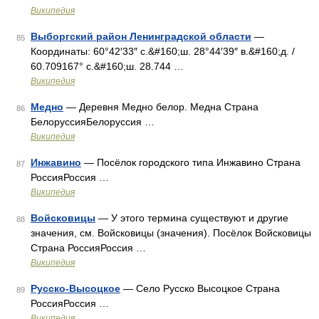
Википедия
Выборгский район Ленинградской области
—
85
Координаты: 60°42′33″ с.&#160;ш. 28°44′39″ в.&#160;д. /
60.709167° с.&#160;ш. 28.744 …
Википедия
Медно
— Деревня Медно белор. Медна Страна
86
БелоруссияБелоруссия …
Википедия
Инжавино
— Посёлок городского типа Инжавино Страна
87
РоссияРоссия …
Википедия
Войсковицы
— У этого термина существуют и другие
88
значения, см. Войсковицы (значения). Посёлок Войсковицы
Страна РоссияРоссия …
Википедия
Русско-Высоцкое
— Село Русско Высоцкое Страна
89
РоссияРоссия …
Википедия