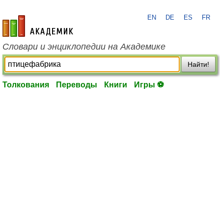
EN
DE
ES
FR
academic.ru
Словари и энциклопедии на Академике
Найти!
Толкования
Переводы
Книги
Игры ⚽