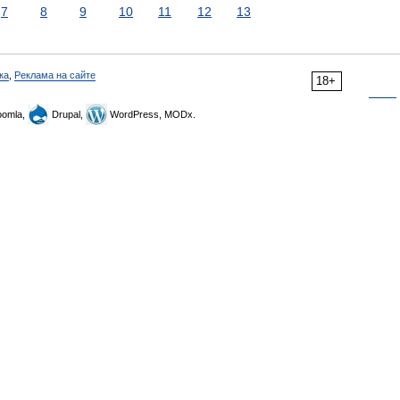
7
8
9
10
11
12
13
ка
,
Реклама на сайте
18+
omla,
Drupal,
WordPress, MODx.