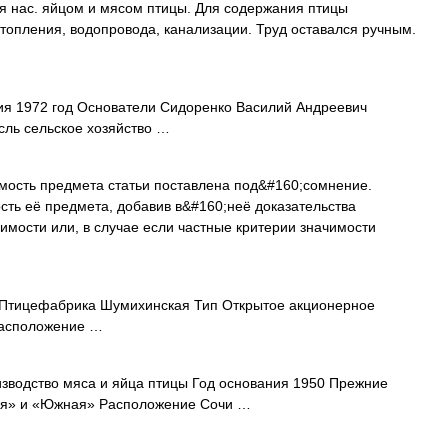
ия нас. яйцом и мясом птицы. Для содержания птицы
топления, водопровода, канализации. Труд оставался ручным.
я 1972 год Основатели Сидоренко Василий Андреевич
сль сельское хозяйство …
ость предмета статьи поставлена под&#160;сомнение.
ость её предмета, добавив в&#160;неё доказательства
имости или, в случае если частные критерии значимости
тицефабрика Шумихинская Тип Открытое акционерное
Расположение …
зводство мяса и яйца птицы Год основания 1950 Прежние
ая» и «Южная» Расположение Сочи …