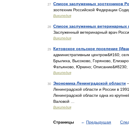
Список заслуженных зоотехников Р
27
зоотехник Российской Федерации Соде
Википедия
Список заслуженных ветеринарных
28
Заслуженный ветеринарный врач Росс
Википедия
Китовское сельское поселение (Ива
29
административным центром&#160; село 
Брылиха, Высоково, Горяново, Елизаро
Фатьяново, Юркино; Описание&#8230;
Википедия
Экономика Ленинградской области
—
30
Ленинградской области и России в 1991
Ленинградской области одна из крупне
Валовой …
Википедия
Страницы
←
Предыдущая
Сле