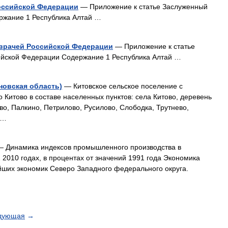
оссийской Федерации
— Приложение к статье Заслуженный
ржание 1 Республика Алтай …
 врачей Российской Федерации
— Приложение к статье
ийской Федерации Содержание 1 Республика Алтай …
новская область)
— Китовское сельское поселение с
Китово в составе населенных пунктов: села Китово, деревень
во, Палкино, Петрилово, Русилово, Слободка, Трутнево,
 …
 Динамика индексов промышленного производства в
 2010 годах, в процентах от значений 1991 года Экономика
йших экономик Северо Западного федерального округа.
дующая
→