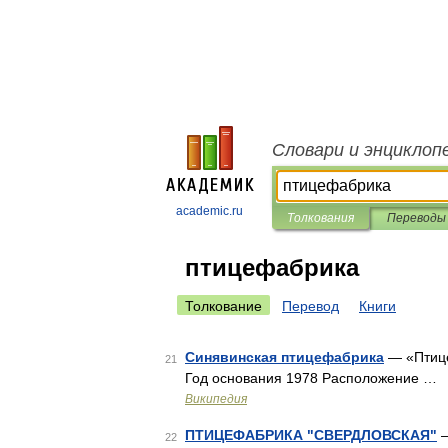
Словари и энциклоп
academic.ru
Толкования
Переводы
птицефабрика
Толкование
Перевод
Книги
Синявинская птицефабрика
— «Птице
21
Год основания 1978 Расположение …
Википедия
ПТИЦЕФАБРИКА "СВЕРДЛОВСКАЯ"
—
22