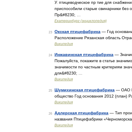
У. птицеводческое пр тие для снабжен
приспособили старые свинарники без о
Пр&#8230; …
Екатеринбург (энциклопедия)
Окская птицефабрика
— Год основани
23
Расположение Рязанская область Отра
Википедия
Инжавинская птицефабрика
— Значим
24
Пожалуйста, покажите в статье значим
значимости по частным критериям знач
для&#8230; …
Википедия
Шумихинская птицефабрика
— ОАО П
25
общество Год основания 2012 (план) 
Википедия
Адлерская птицефабрика
— Тип прои
26
названия Птицефабрики «Черноморск
Википедия