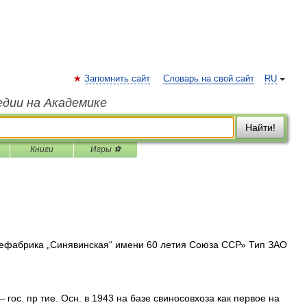
Запомнить сайт
Словарь на свой сайт
RU
едии на Академике
Найти!
Книги
Игры ⚽
фабрика „Синявинская“ имени 60 летия Союза ССР» Тип ЗАО
 гос. пр тие. Осн. в 1943 на базе свиносовхоза как первое на