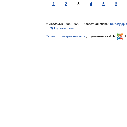
1
2
3
4
5
6
© Академик, 2000-2026
Обратная связь:
Техподдерж
👣 Путешествия
Экспорт словарей на сайты
, сделанные на PHP,
Jo