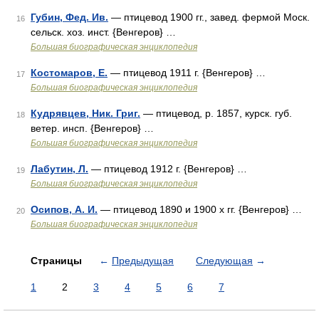
Губин, Фед. Ив.
— птицевод 1900 гг., завед. фермой Моск.
16
сельск. хоз. инст. {Венгеров} …
Большая биографическая энциклопедия
Костомаров, Е.
— птицевод 1911 г. {Венгеров} …
17
Большая биографическая энциклопедия
Кудрявцев, Ник. Григ.
— птицевод, р. 1857, курск. губ.
18
ветер. инсп. {Венгеров} …
Большая биографическая энциклопедия
Лабутин, Л.
— птицевод 1912 г. {Венгеров} …
19
Большая биографическая энциклопедия
Осипов, А. И.
— птицевод 1890 и 1900 х гг. {Венгеров} …
20
Большая биографическая энциклопедия
Страницы
←
Предыдущая
Следующая
→
1
2
3
4
5
6
7