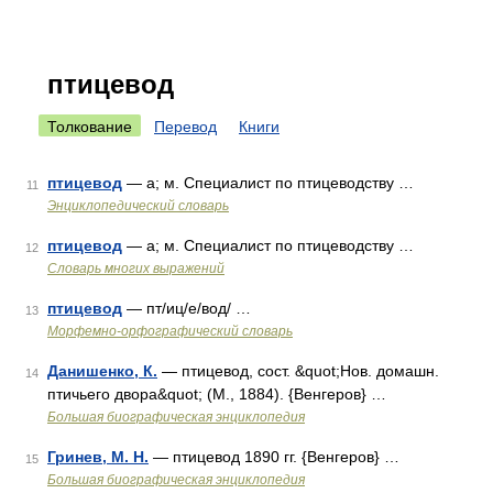
птицевод
Толкование
Перевод
Книги
птицевод
— а; м. Специалист по птицеводству …
11
Энциклопедический словарь
птицевод
— а; м. Специалист по птицеводству …
12
Словарь многих выражений
птицевод
— пт/иц/е/вод/ …
13
Морфемно-орфографический словарь
Данишенко, К.
— птицевод, сост. &quot;Нов. домашн.
14
птичьего двора&quot; (М., 1884). {Венгеров} …
Большая биографическая энциклопедия
Гринев, М. Н.
— птицевод 1890 гг. {Венгеров} …
15
Большая биографическая энциклопедия