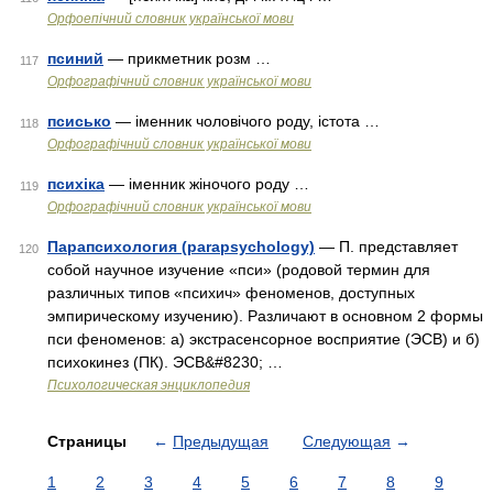
Орфоепічний словник української мови
псиний
— прикметник розм …
117
Орфографічний словник української мови
псисько
— іменник чоловічого роду, істота …
118
Орфографічний словник української мови
психіка
— іменник жіночого роду …
119
Орфографічний словник української мови
Парапсихология (parapsychology)
— П. представляет
120
собой научное изучение «пси» (родовой термин для
различных типов «психич» феноменов, доступных
эмпирическому изучению). Различают в основном 2 формы
пси феноменов: а) экстрасенсорное восприятие (ЭСВ) и б)
психокинез (ПК). ЭСВ&#8230; …
Психологическая энциклопедия
Страницы
←
Предыдущая
Следующая
→
1
2
3
4
5
6
7
8
9