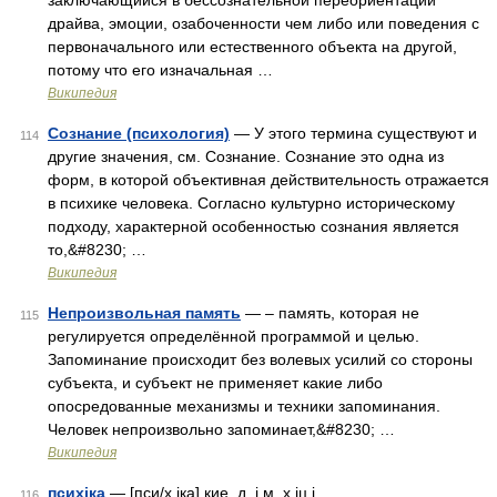
заключающийся в бессознательной переориентации
драйва, эмоции, озабоченности чем либо или поведения с
первоначального или естественного объекта на другой,
потому что его изначальная …
Википедия
Сознание (психология)
— У этого термина существуют и
114
другие значения, см. Сознание. Сознание это одна из
форм, в которой объективная действительность отражается
в психике человека. Согласно культурно историческому
подходу, характерной особенностью сознания является
то,&#8230; …
Википедия
Непроизвольная память
— – память, которая не
115
регулируется определённой программой и целью.
Запоминание происходит без волевых усилий со стороны
субъекта, и субъект не применяет какие либо
опосредованные механизмы и техники запоминания.
Человек непроизвольно запоминает,&#8230; …
Википедия
психіка
— [пси/х іка] кие, д. і м. х іц і …
116