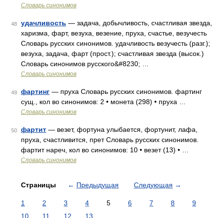
Словарь синонимов
удачливость
— задача, добычливость, счастливая звезда,
48
харизма, фарт, везуха, везение, пруха, счастье, везучесть
Словарь русских синонимов. удачливость везучесть (разг.);
везуха, задача, фарт (прост.); счастливая звезда (высок.)
Словарь синонимов русского&#8230; …
Словарь синонимов
фартинг
— пруха Словарь русских синонимов. фартинг
49
сущ., кол во синонимов: 2 • монета (298) • пруха …
Словарь синонимов
фартит
— везет, фортуна улыбается, фортунит, лафа,
50
пруха, счастливится, прет Словарь русских синонимов.
фартит нареч, кол во синонимов: 10 • везет (13) • …
Словарь синонимов
Страницы
←
Предыдущая
Следующая
→
1
2
3
4
5
6
7
8
9
10
11
12
13