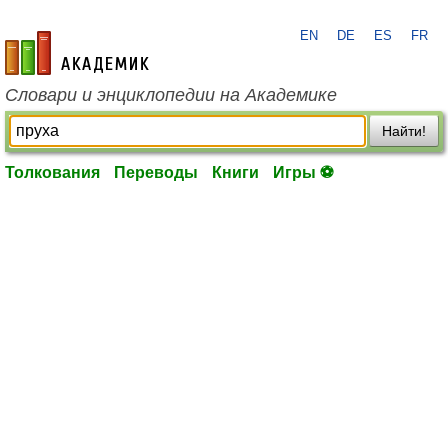
EN
DE
ES
FR
academic.ru
Словари и энциклопедии на Академике
Найти!
Толкования
Переводы
Книги
Игры ⚽