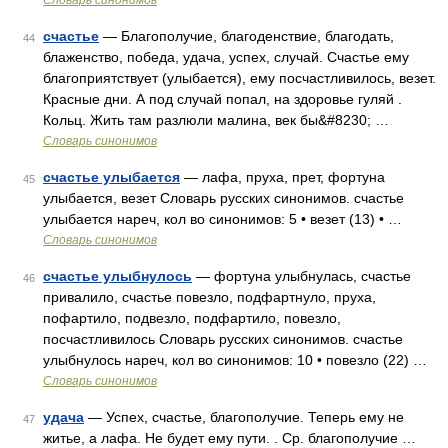
Словарь синонимов
счастье
— Благополучие, благоденствие, благодать,
44
блаженство, победа, удача, успех, случай. Счастье ему
благоприятствует (улыбается), ему посчастливилось, везет.
Красные дни. А под случай попал, на здоровье гуляй .
Кольц. Жить там разлюли малина, век бы&#8230; …
Словарь синонимов
счастье улыбается
— лафа, пруха, прет, фортуна
45
улыбается, везет Словарь русских синонимов. счастье
улыбается нареч, кол во синонимов: 5 • везет (13) • …
Словарь синонимов
счастье улыбнулось
— фортуна улыбнулась, счастье
46
привалило, счастье повезло, подфартнуло, пруха,
пофартило, подвезло, подфартило, повезло,
посчастливилось Словарь русских синонимов. счастье
улыбнулось нареч, кол во синонимов: 10 • повезло (22) …
Словарь синонимов
удача
— Успех, счастье, благополучие. Теперь ему не
47
житье, а лафа. Не будет ему пути. . Ср. благополучие …