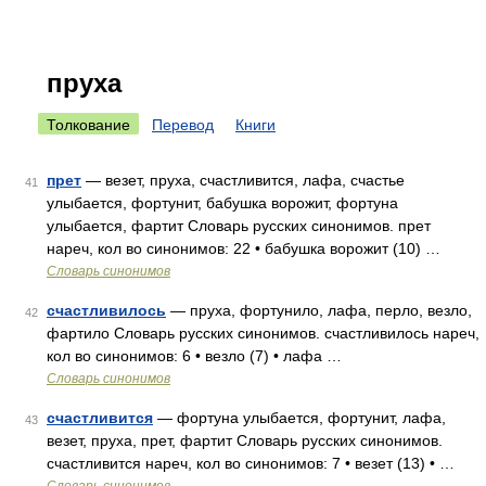
пруха
Толкование
Перевод
Книги
прет
— везет, пруха, счастливится, лафа, счастье
41
улыбается, фортунит, бабушка ворожит, фортуна
улыбается, фартит Словарь русских синонимов. прет
нареч, кол во синонимов: 22 • бабушка ворожит (10) …
Словарь синонимов
счастливилось
— пруха, фортунило, лафа, перло, везло,
42
фартило Словарь русских синонимов. счастливилось нареч,
кол во синонимов: 6 • везло (7) • лафа …
Словарь синонимов
счастливится
— фортуна улыбается, фортунит, лафа,
43
везет, пруха, прет, фартит Словарь русских синонимов.
счастливится нареч, кол во синонимов: 7 • везет (13) • …