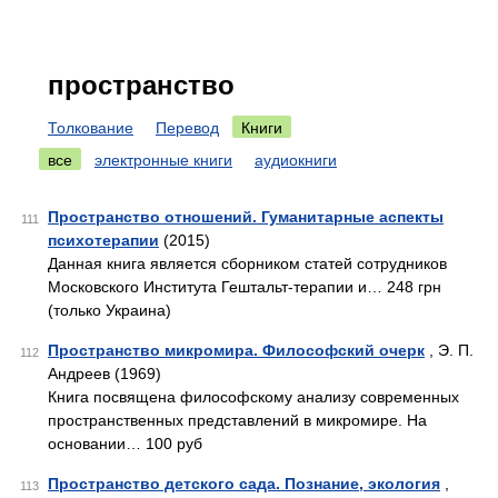
пространство
Толкование
Перевод
Книги
все
электронные книги
аудиокниги
Пространство отношений. Гуманитарные аспекты
111
психотерапии
(2015)
Данная книга является сборником статей сотрудников
Московского Института Гештальт-терапии и… 248 грн
(только Украина)
Пространство микромира. Философский очерк
, Э. П.
112
Андреев (1969)
Книга посвящена философскому анализу современных
пространственных представлений в микромире. На
основании… 100 руб
Пространство детского сада. Познание, экология
,
113