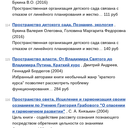
Букина В.О. (2016)
Пространственная организация детского сада связана с
отказом от линейного планирования и жестко… 111 руб
Пространство детского сада. Познание, экология
,
114
Букина Валерия Олеговна, Головина Маргарита Федоровна
(2016)
Пространственная организация детского сада связана с
отказом от линейного планирования и жестко… 140 руб
Пространство власти. От Владимира Святого до
115
Владимира Путина. Краткий курс
, Дмитрий Андреев,
Геннадий Бордюгов (2004)
Избранный авторами книги необычный жанр "краткого
курса" позволяет рассмотреть проблему
функционирования… 284 руб
Пространство света. Исцеление и гармонизация своим
116
сознанием по Учению Григория Грабового "О спасении
и гармоничном развитии"
, С. А. Князькин (2004)
Цель книги - содействие рассвету сознания познающего
посредством обретения цельности со знаниями