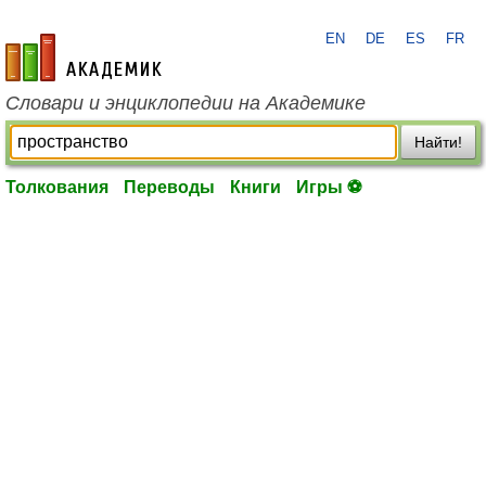
EN
DE
ES
FR
academic.ru
Словари и энциклопедии на Академике
Найти!
Толкования
Переводы
Книги
Игры ⚽