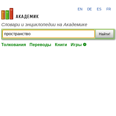
EN
DE
ES
FR
academic.ru
Словари и энциклопедии на Академике
Найти!
Толкования
Переводы
Книги
Игры ⚽