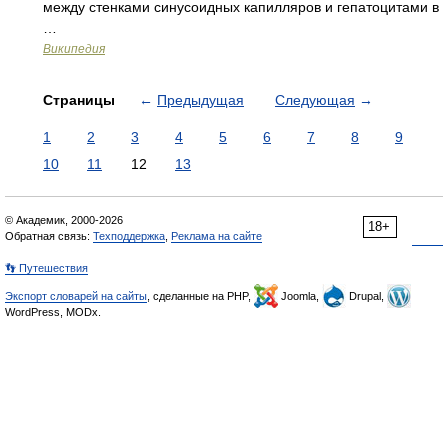
между стенками синусоидных капилляров и гепатоцитами в
…
Википедия
Страницы
←
Предыдущая
Следующая
→
1
2
3
4
5
6
7
8
9
10
11
12
13
© Академик, 2000-2026
18+
Обратная связь:
Техподдержка
,
Реклама на сайте
👣 Путешествия
Экспорт словарей на сайты
, сделанные на PHP,
Joomla,
Drupal,
WordPress, MODx.