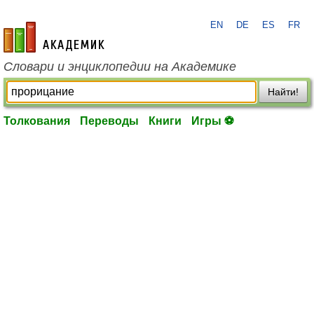
EN
DE
ES
FR
academic.ru
Словари и энциклопедии на Академике
Найти!
Толкования
Переводы
Книги
Игры ⚽