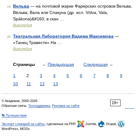
Вельва
— на почтовой марке Фарерских островов Вельва,
19
Вёльва, Вала или Спакуна (др. исл. Völva, Vala,
Spákona)&#160; в скан …
Википедия
Театральная Лаборатория Вадима Максимова
—
20
«Танец Травести».На …
Википедия
Страницы
←
Предыдущая
Следующая
→
1
2
3
4
5
6
7
8
9
10
11
12
13
© Академик, 2000-2026
18+
Обратная связь:
Техподдержка
,
Реклама на сайте
👣 Путешествия
Экспорт словарей на сайты
, сделанные на PHP,
Joomla,
Drupal,
WordPress, MODx.