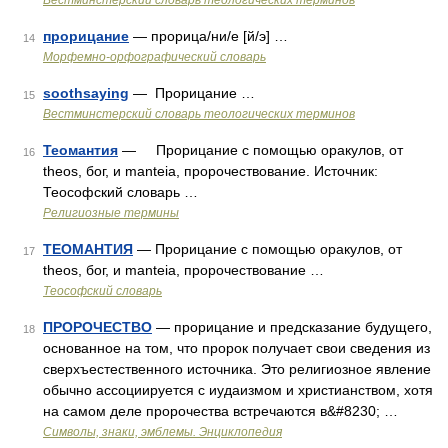
Вестминстерский словарь теологических терминов
прорицание
— прорица/ни/е [й/э] …
14
Морфемно-орфографический словарь
soothsaying
— Прорицание …
15
Вестминстерский словарь теологических терминов
Теомантия
— Прорицание с помощью оракулов, от
16
theos, бог, и manteia, пророчествование. Источник:
Теософский словарь …
Религиозные термины
ТЕОМАНТИЯ
— Прорицание с помощью оракулов, от
17
theos, бог, и manteia, пророчествование …
Теософский словарь
ПРОРОЧЕСТВО
— прорицание и предсказание будущего,
18
основанное на том, что пророк получает свои сведения из
сверхъестественного источника. Это религиозное явление
обычно ассоциируется с иудаизмом и христианством, хотя
на самом деле пророчества встречаются в&#8230; …
Символы, знаки, эмблемы. Энциклопедия