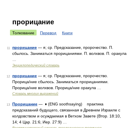
прорицание
Толкование
Перевод
Книги
прорицание
— я; ср. Предсказание, пророчество. П.
11
сбылось. Заниматься прорицаниями. П. волхвов. П. оракула
…
Энциклопедический словарь
прорицание
— я; ср. Предсказание, пророчество.
12
Прорица/ние сбылось. Заниматься прорицаниями.
Прорица/ние волхвов. Прорица/ние оракула …
Словарь многих выражений
Прорицание
— ♦ (ENG soothsaying) практика
13
предсказаний будущего, связанная в Древнем Израиле с
колдовством и осуждаемая в Ветхом Завете (Втор. 18:10,
14; 4 Цар. 21:6; Иер. 27:9) …