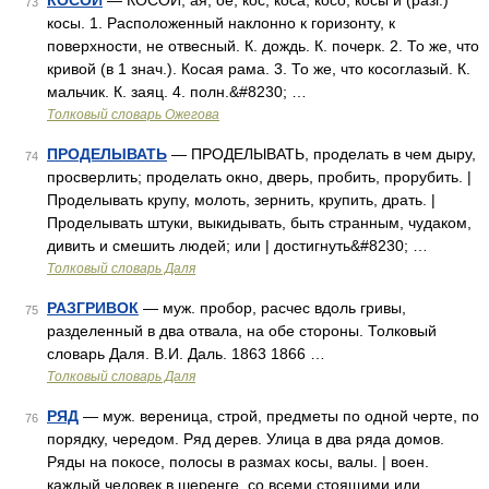
КОСОЙ
— КОСОЙ, ая, ое; кос, коса, косо, косы и (разг.)
73
косы. 1. Расположенный наклонно к горизонту, к
поверхности, не отвесный. К. дождь. К. почерк. 2. То же, что
кривой (в 1 знач.). Косая рама. 3. То же, что косоглазый. К.
мальчик. К. заяц. 4. полн.&#8230; …
Толковый словарь Ожегова
ПРОДЕЛЫВАТЬ
— ПРОДЕЛЫВАТЬ, проделать в чем дыру,
74
просверлить; проделать окно, дверь, пробить, прорубить. |
Проделывать крупу, молоть, зернить, крупить, драть. |
Проделывать штуки, выкидывать, быть странным, чудаком,
дивить и смешить людей; или | достигнуть&#8230; …
Толковый словарь Даля
РАЗГРИВОК
— муж. пробор, расчес вдоль гривы,
75
разделенный в два отвала, на обе стороны. Толковый
словарь Даля. В.И. Даль. 1863 1866 …
Толковый словарь Даля
РЯД
— муж. вереница, строй, предметы по одной черте, по
76
порядку, чередом. Ряд дерев. Улица в два ряда домов.
Ряды на покосе, полосы в размах косы, валы. | воен.
каждый человек в шеренге, со всеми стоящими или