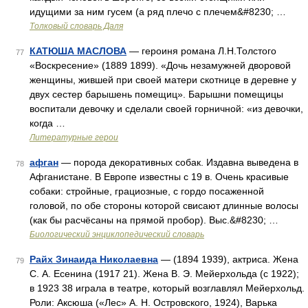
идущими за ним гусем (а ряд плечо с плечем&#8230; …
Толковый словарь Даля
КАТЮША МАСЛОВА
— героиня романа Л.Н.Толстого
77
«Воскресение» (1889 1899). «Дочь незамужней дворовой
женщины, жившей при своей матери скотнице в деревне у
двух сестер барышень помещиц». Барышни помещицы
воспитали девочку и сделали своей горничной: «из девочки,
когда …
Литературные герои
афган
— порода декоративных собак. Издавна выведена в
78
Афганистане. В Европе известны с 19 в. Очень красивые
собаки: стройные, грациозные, с гордо посаженной
головой, по обе стороны которой свисают длинные волосы
(как бы расчёсаны на прямой пробор). Выс.&#8230; …
Биологический энциклопедический словарь
Райх Зинаида Николаевна
— (1894 1939), актриса. Жена
79
С. А. Есенина (1917 21). Жена В. Э. Мейерхольда (с 1922);
в 1923 38 играла в театре, который возглавлял Мейерхольд.
Роли: Аксюша («Лес» А. Н. Островского, 1924), Варька