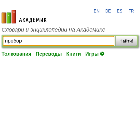
EN
DE
ES
FR
academic.ru
Словари и энциклопедии на Академике
Найти!
Толкования
Переводы
Книги
Игры ⚽