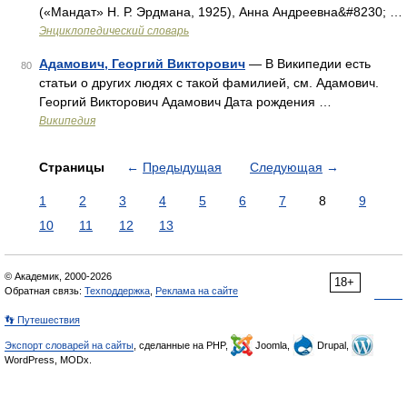
(«Мандат» Н. Р. Эрдмана, 1925), Анна Андреевна&#8230; …
Энциклопедический словарь
Адамович, Георгий Викторович
— В Википедии есть
80
статьи о других людях с такой фамилией, см. Адамович.
Георгий Викторович Адамович Дата рождения …
Википедия
Страницы
←
Предыдущая
Следующая
→
1
2
3
4
5
6
7
8
9
10
11
12
13
© Академик, 2000-2026
18+
Обратная связь:
Техподдержка
,
Реклама на сайте
👣 Путешествия
Экспорт словарей на сайты
, сделанные на PHP,
Joomla,
Drupal,
WordPress, MODx.