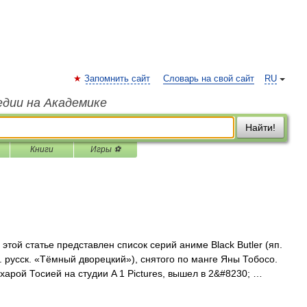
Запомнить сайт
Словарь на свой сайт
RU
едии на Академике
Найти!
Книги
Игры ⚽
этой статье представлен список серий аниме Black Butler (яп.
 русск. «Тёмный дворецкий»), снятого по манге Яны Тобосо.
охарой Тосией на студии A 1 Pictures, вышел в 2&#8230; …