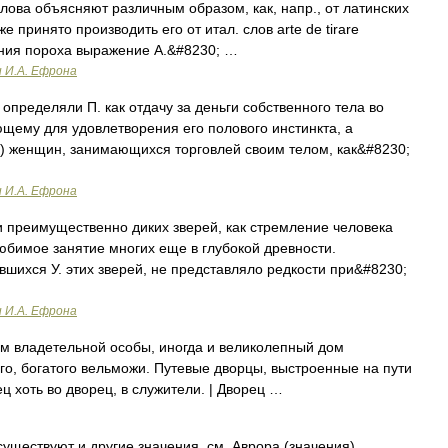
ова объясняют различным образом, как, напр., от латинских
 же принято производить его от итал. слов arte de tirare
ения пороха выражение А.&#8230; …
и И.А. Ефрона
пределяли П. как отдачу за деньги собственного тела во
щему для удовлетворения его полового инстинкта, а
) женщин, занимающихся торговлей своим телом, как&#8230;
и И.А. Ефрона
и преимущественно диких зверей, как стремление человека
любимое занятие многих еще в глубокой древности.
вшихся У. этих зверей, не представляло редкости при&#8230;
и И.А. Ефрона
ом владетельной особы, иногда и великолепный дом
го, богатого вельможи. Путевые дворцы, выстроенные на пути
 хоть во дворец, в служители. | Дворец …
уществуют и другие значения, см. Аврора (значения).