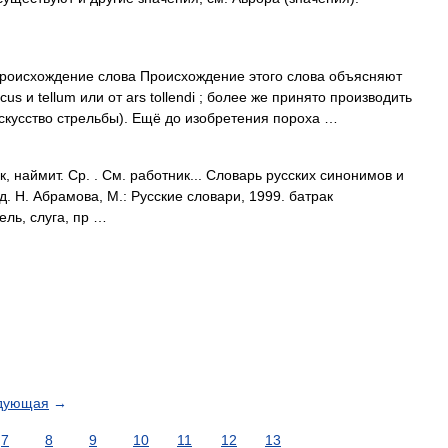
оисхождение слова Происхождение этого слова объясняют
cus и tellum или от ars tollendi ; более же принято производить
 (искусство стрельбы). Ещё до изобретения пороха …
, наймит. Ср. . См. работник... Словарь русских синонимов и
. Н. Абрамова, М.: Русские словари, 1999. батрак
ель, слуга, пр …
дующая
→
7
8
9
10
11
12
13