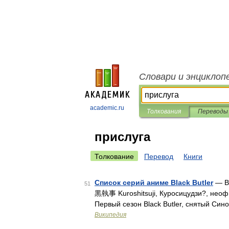
Словари и энциклоп
academic.ru
Толкования
Переводы
прислуга
Толкование
Перевод
Книги
Список серий аниме Black Butler
— В 
51
黒執事 Kuroshitsuji, Куросицудзи?, неоф.
Первый сезон Black Butler, снятый Син
Википедия