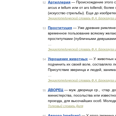
Артиллерия
— Происхождение этого сл
52
arcus и tellum или от ars tollendi; более
(искусство стрельбы). Еще до изобрет
Энциклопедический словарь Ф.А. Брокгауза 
Проституция
— Уже древние римляне о
53
временное пользование всякому желаю
проститутками (публичными девушками
…
Энциклопедический словарь Ф.А. Брокгауза 
Укрощение животных
— У. животных 
54
подчинить их своей воле, составляло 
Присутствие зверинца и людей, занима
…
Энциклопедический словарь Ф.А. Брокгауза 
ДВОРЕЦ
— муж. дворище ср., ·стар. д
55
министерства, посольства или известно
проезда, для высочайших особ. Молодец
Толковый словарь Даля
Аврора (крейсер)
— У этого термина с