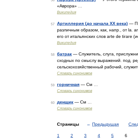
56
«Аврора» …
Википедия
Артиллерия (до начала XX века)
— Пр
57
различным образом, как, напр., от la. ar
его от итальянских слов arte de tirare
Википедия
батрак
— Служитель, слуга, прислужник
58
сходных по смыслу выражений. под. ред
сельскохозяйственный рабочий, служит
Словарь синонимов
горничная
— См …
59
Словарь синонимов
денщик
— См …
60
Словарь синонимов
Страницы
←
Предыдущая
Сле
1
2
3
4
5
6