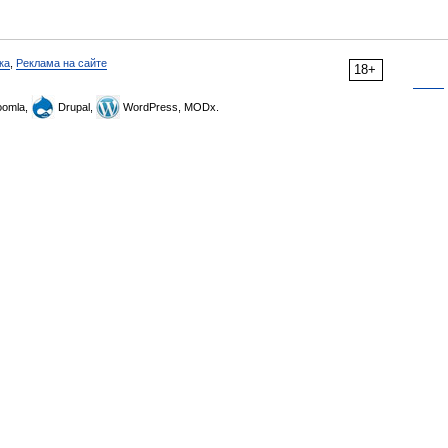
ка
,
Реклама на сайте
18+
omla,
Drupal,
WordPress, MODx.