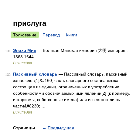
прислуга
Толкование
Перевод
Книги
Эпоха Мин
— Великая Минская империя 大明 империя ←
131
1368 1644 …
Википедия
Пассивный словарь
— Пассивный словарь, пассивный
132
запас слов[1]&#160; часть словарного состава языка,
состоящая из единиц, ограниченных в употреблении
особенностями обозначаемых ими явлений[2] (к примеру,
историзмы, собственные имена) или известных лишь
части&#8230; …
Википедия
Страницы
←
Предыдущая