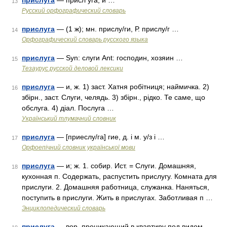
прислуга
— присл уга, и …
13
Русский орфографический словарь
прислуга
— (1 ж); мн. прислу/ги, Р. прислу/г …
14
Орфографический словарь русского языка
прислуга
— Syn: слуги Ant: господин, хозяин …
15
Тезаурус русской деловой лексики
прислуга
— и, ж. 1) заст. Хатня робітниця; наймичка. 2)
16
збірн., заст. Слуги, челядь. 3) збірн., рідко. Те саме, що
обслуга. 4) діал. Послуга …
Український тлумачний словник
прислуга
— [приеслу/га] гие, д. і м. у/з і …
17
Орфоепічний словник української мови
прислуга
— и; ж. 1. собир. Ист. = Слуги. Домашняя,
18
кухонная п. Содержать, распустить прислугу. Комната для
прислуги. 2. Домашняя работница, служанка. Наняться,
поступить в прислуги. Жить в прислугах. Заботливая п …
Энциклопедический словарь
прислуга
— вор, проникающий в квартиру под видом