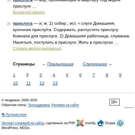
19
прислуги …
Воровской жаргон
прислуга
— и; ж. 1) собир.; ист. = слуги Домашняя,
20
кухонная прислу/га. Содержать, распустить прислугу.
Комната для прислуги. 2) Домашняя работница, служанка.
Наняться, поступить в прислуги. Жить в прислугах …
Словарь многих выражений
Страницы
←
Предыдущая
Следующая
→
1
2
3
4
5
6
7
8
9
10
11
12
13
© Академик, 2000-2026
18+
Обратная связь:
Техподдержка
,
Реклама на сайте
👣 Путешествия
Экспорт словарей на сайты
, сделанные на PHP,
Joomla,
Drupal,
WordPress, MODx.