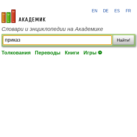
EN
DE
ES
FR
academic.ru
Словари и энциклопедии на Академике
Найти!
Толкования
Переводы
Книги
Игры ⚽