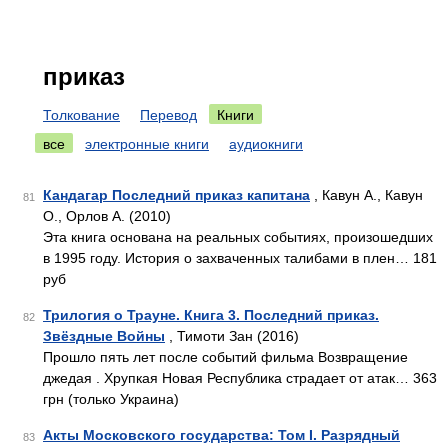
приказ
Толкование
Перевод
Книги
все
электронные книги
аудиокниги
Кандагар Последний приказ капитана
, Кавун А., Кавун
81
О., Орлов А. (2010)
Эта книга основана на реальных событиях, произошедших
в 1995 году. История о захваченных талибами в плен… 181
руб
Трилогия о Трауне. Книга 3. Последний приказ.
82
Звёздные Войны
, Тимоти Зан (2016)
Прошло пять лет после событий фильма Возвращение
джедая . Хрупкая Новая Республика страдает от атак… 363
грн (только Украина)
Акты Московского государства: Том I. Разрядный
83