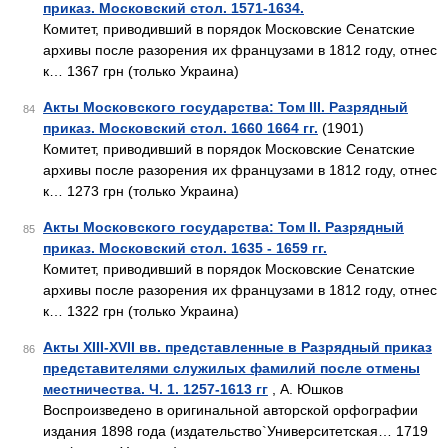
приказ. Московский стол. 1571-1634.
Комитет, приводивший в порядок Московские Сенатские
архивы после разорения их французами в 1812 году, отнес
к… 1367 грн (только Украина)
Акты Московского государства: Том III. Разрядный
84
приказ. Московский стол. 1660 1664 гг.
(1901)
Комитет, приводивший в порядок Московские Сенатские
архивы после разорения их французами в 1812 году, отнес
к… 1273 грн (только Украина)
Акты Московского государства: Том II. Разрядный
85
приказ. Московский стол. 1635 - 1659 гг.
Комитет, приводивший в порядок Московские Сенатские
архивы после разорения их французами в 1812 году, отнес
к… 1322 грн (только Украина)
Акты XIII-XVII вв. представленные в Разрядный приказ
86
представителями служилых фамилий после отмены
местничества. Ч. 1. 1257-1613 гг
, А. Юшков
Воспроизведено в оригинальной авторской орфографии
издания 1898 года (издательство`Университетская… 1719