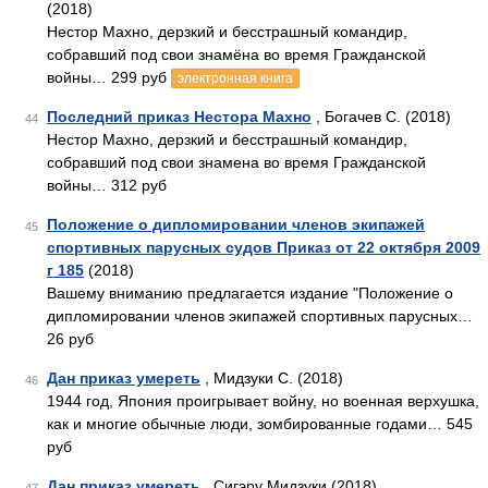
(2018)
Нестор Махно, дерзкий и бесстрашный командир,
собравший под свои знамёна во время Гражданской
войны… 299 руб
электронная книга
Последний приказ Нестора Махно
, Богачев С. (2018)
44
Нестор Махно, дерзкий и бесстрашный командир,
собравший под свои знамена во время Гражданской
войны… 312 руб
Положение о дипломировании членов экипажей
45
спортивных парусных судов Приказ от 22 октября 2009
г 185
(2018)
Вашему вниманию предлагается издание "Положение о
дипломировании членов экипажей спортивных парусных…
26 руб
Дан приказ умереть
, Мидзуки С. (2018)
46
1944 год, Япония проигрывает войну, но военная верхушка,
как и многие обычные люди, зомбированные годами… 545
руб
Дан приказ умереть
, Сигэру Мидзуки (2018)