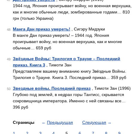
47
1944 год, Япония проигрывает войну, но военная верхушка,
как и многие обычные люди, зомбированные годами… 810
грн (только Украина)
Манга Дан приказ умереть!
, Сигэру Мидзуки
48
В манге Дан приказ умереть! – 1944 год. Япония
проигрывает войну, но военная верхушка, как и многие
обычные… 659 руб
Звёздные Войны: Трилогия о Трауне – Последний
49
приказ. Книга 3
, Тимоти Зан
Представляем вашему вниманию книгу Звёздные Войны.
Трилогия о Трауне. Книга 3. Последний приказ… 359 руб
Звездные войны. Последний приказ
, Тимоти Зан (1996)
50
Глубоко под землей, в недрах горы Тантисс, скрывается
сокровищница императора. Именно с ней связаны все…
396 руб
Страницы
←
Предыдущая
Следующая
→
1
2
3
4
5
6
7
8
9