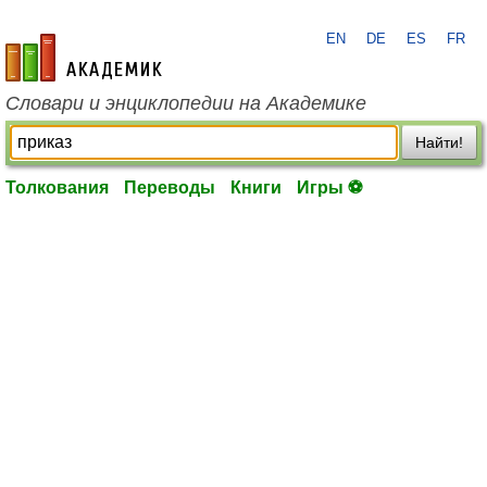
EN
DE
ES
FR
academic.ru
Словари и энциклопедии на Академике
Найти!
Толкования
Переводы
Книги
Игры ⚽