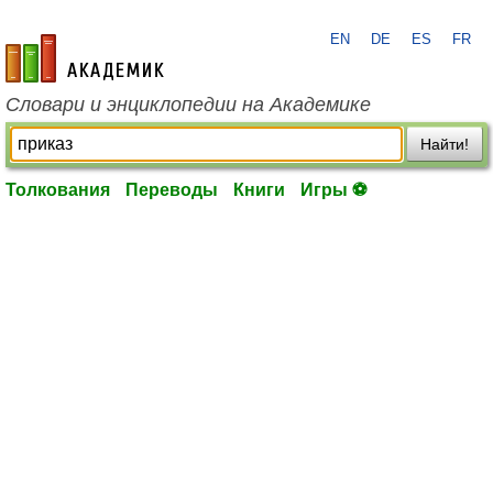
EN
DE
ES
FR
academic.ru
Словари и энциклопедии на Академике
Найти!
Толкования
Переводы
Книги
Игры ⚽