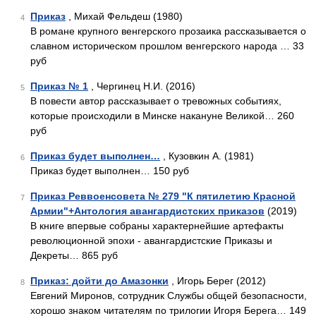
Приказ
, Михай Фельдеш (1980)
4
В романе крупного венгерского прозаика рассказывается о
славном историческом прошлом венгерского народа … 33
руб
Приказ № 1
, Чергинец Н.И. (2016)
5
В повести автор рассказывает о тревожных событиях,
которые происходили в Минске накануне Великой… 260
руб
Приказ будет выполнен…
, Кузовкин А. (1981)
6
Приказ будет выполнен… 150 руб
Приказ Реввоенсовета № 279 "К пятилетию Красной
7
Армии"+Антология авангардистских приказов
(2019)
В книге впервые собраны характернейшие артефакты
революционной эпохи - авангардистские Приказы и
Декреты… 865 руб
Приказ: дойти до Амазонки
, Игорь Берег (2012)
8
Евгений Миронов, сотрудник Службы общей безопасности,
хорошо знаком читателям по трилогии Игоря Берега… 149