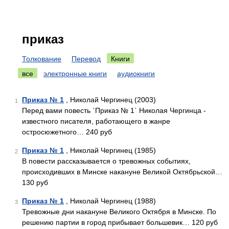
приказ
Толкование
Перевод
Книги
все
электронные книги
аудиокниги
Приказ № 1
, Николай Чергинец (2003)
1
Перед вами повесть `Приказ № 1` Николая Чергинца -
известного писателя, работающего в жанре
остросюжетного… 240 руб
Приказ № 1
, Николай Чергинец (1985)
2
В повести рассказывается о тревожных событиях,
происходивших в Минске накануне Великой Октябрьской…
130 руб
Приказ № 1
, Николай Чергинец (1988)
3
Тревожные дни накануне Великого Октября в Минске. По
решению партии в город прибывает большевик… 120 руб