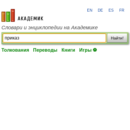
EN
DE
ES
FR
academic.ru
Словари и энциклопедии на Академике
Найти!
Толкования
Переводы
Книги
Игры ⚽