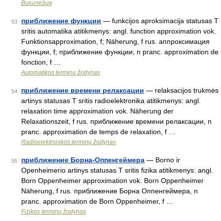
Википедия
приближение функции
— funkcijos aproksimacija statusas T
53
sritis automatika atitikmenys: angl. function approximation vok.
Funktionsapproximation, f; Näherung, f rus. аппроксимация
функции, f; приближение функции, n pranc. approximation de
fonction, f …
Automatikos terminų žodynas
приближение времени релаксации
— relaksacijos trukmės
54
artinys statusas T sritis radioelektronika atitikmenys: angl.
relaxation time approximation vok. Näherung der
Relaxationszeit, f rus. приближение времени релаксации, n
pranc. approximation de temps de relaxation, f …
Radioelektronikos terminų žodynas
приближение Борна-Оппенгеймера
— Borno ir
55
Openheimerio artinys statusas T sritis fizika atitikmenys: angl.
Born Oppenheimer approximation vok. Born Oppenheimer
Näherung, f rus. приближение Борна Оппенгеймера, n
pranc. approximation de Born Oppenheimer, f …
Fizikos terminų žodynas