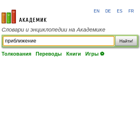
EN
DE
ES
FR
academic.ru
Словари и энциклопедии на Академике
Найти!
Толкования
Переводы
Книги
Игры ⚽