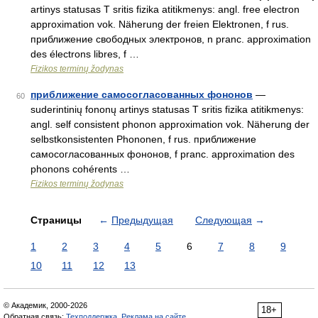
artinys statusas T sritis fizika atitikmenys: angl. free electron
approximation vok. Näherung der freien Elektronen, f rus.
приближение свободных электронов, n pranc. approximation
des électrons libres, f …
Fizikos terminų žodynas
приближение самосогласованных фононов
—
60
suderintinių fononų artinys statusas T sritis fizika atitikmenys:
angl. self consistent phonon approximation vok. Näherung der
selbstkonsistenten Phononen, f rus. приближение
самосогласованных фононов, f pranc. approximation des
phonons cohérents …
Fizikos terminų žodynas
Страницы
←
Предыдущая
Следующая
→
1
2
3
4
5
6
7
8
9
10
11
12
13
© Академик, 2000-2026
18+
Обратная связь:
Техподдержка
,
Реклама на сайте