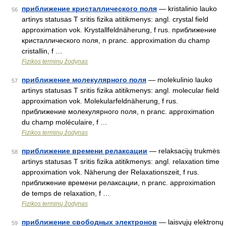
приближение кристаллического поля
— kristalinio lauko
56
artinys statusas T sritis fizika atitikmenys: angl. crystal field
approximation vok. Krystallfeldnäherung, f rus. приближение
кристаллического поля, n pranc. approximation du champ
cristallin, f …
Fizikos terminų žodynas
приближение молекулярного поля
— molekulinio lauko
57
artinys statusas T sritis fizika atitikmenys: angl. molecular field
approximation vok. Molekularfeldnäherung, f rus.
приближение молекулярного поля, n pranc. approximation
du champ moléculaire, f …
Fizikos terminų žodynas
приближение времени релаксации
— relaksacijų trukmės
58
artinys statusas T sritis fizika atitikmenys: angl. relaxation time
approximation vok. Näherung der Relaxationszeit, f rus.
приближение времени релаксации, n pranc. approximation
de temps de relaxation, f …
Fizikos terminų žodynas
приближение свободных электронов
— laisvųjų elektronų
59