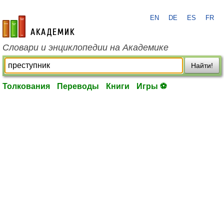
EN
DE
ES
FR
academic.ru
Словари и энциклопедии на Академике
Найти!
Толкования
Переводы
Книги
Игры ⚽