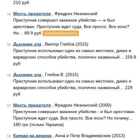
210 руб
Месть предателя
, Фридрих Незнанский
54
Преступник совершил заказное убийство — и был
арестован. Преступник ждет суда. Все просто. Все ясно?
Но… 89.9 руб
электронная книга
Дыхание зла
, Виктор Глебов (2015)
55
Преступник использовал один из самых жестоких, диких и
варварских способов убийства, поэтично названный… 159.8
руб
Дыхание зла
, Глебов В. (2015)
56
Преступник использовал один из самых жестоких, диких и
варварских способов убийства, поэтично названный… 229
руб
Месть предателя
, Фридрих Незнанский (2000)
57
Преступник совершил заказное убийство - и был арестован.
Преступник ждет суда. Все просто. Все ясно? Но почему…
180 грн (только Украина)
Капкан на демона
, Анна и Петр Владимирские (2013)
58