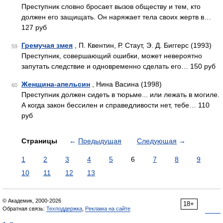
Преступник словно бросает вызов обществу и тем, кто
должен его защищать. Он наряжает тела своих жертв в…
127 руб
Гремучая змея
, П. Квентин, Р. Стаут, Э. Д. Биггерс (1993)
59
Преступник, совершающий ошибки, может невероятно
запутать следствие и одновременно сделать его… 150 руб
Женщина-апельсин
, Нина Васина (1998)
60
Преступник должен сидеть в тюрьме... или лежать в могиле.
А когда закон бессилен и справедливости нет, тебе… 110
руб
Страницы
←
Предыдущая
Следующая
→
1
2
3
4
5
6
7
8
9
10
11
12
13
© Академик, 2000-2026
18+
Обратная связь:
Техподдержка
,
Реклама на сайте