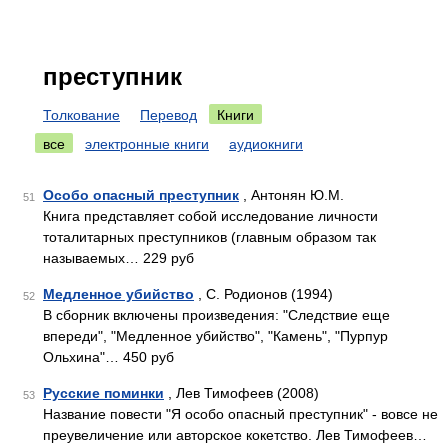
преступник
Толкование
Перевод
Книги
все
электронные книги
аудиокниги
Особо опасный преступник
, Антонян Ю.М.
51
Книга представляет собой исследование личности
тоталитарных преступников (главным образом так
называемых… 229 руб
Медленное убийство
, С. Родионов (1994)
52
В сборник включены произведения: "Следствие еще
впереди", "Медленное убийство", "Камень", "Пурпур
Ольхина"… 450 руб
Русские поминки
, Лев Тимофеев (2008)
53
Название повести "Я особо опасный преступник" - вовсе не
преувеличение или авторское кокетство. Лев Тимофеев…