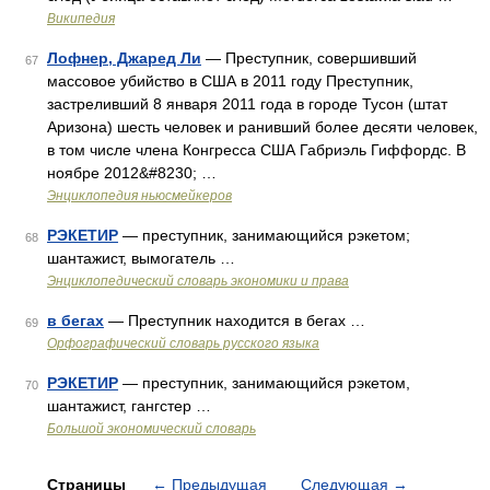
Википедия
Лофнер, Джаред Ли
— Преступник, совершивший
67
массовое убийство в США в 2011 году Преступник,
застреливший 8 января 2011 года в городе Тусон (штат
Аризона) шесть человек и ранивший более десяти человек,
в том числе члена Конгресса США Габриэль Гиффордс. В
ноябре 2012&#8230; …
Энциклопедия ньюсмейкеров
РЭКЕТИР
— преступник, занимающийся рэкетом;
68
шантажист, вымогатель …
Энциклопедический словарь экономики и права
в бегах
— Преступник находится в бегах …
69
Орфографический словарь русского языка
РЭКЕТИР
— преступник, занимающийся рэкетом,
70
шантажист, гангстер …
Большой экономический словарь
Страницы
←
Предыдущая
Следующая
→