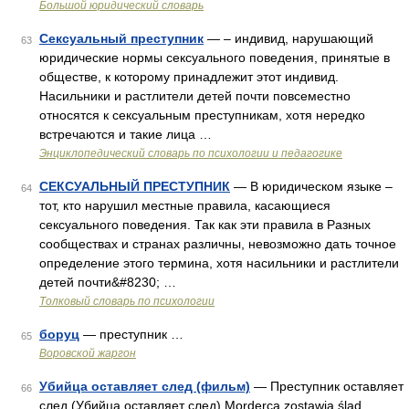
Большой юридический словарь
Сексуальный преступник
— – индивид, нарушающий
63
юридические нормы сексуального поведения, принятые в
обществе, к которому принадлежит этот индивид.
Насильники и растлители детей почти повсеместно
относятся к сексуальным преступникам, хотя нередко
встречаются и такие лица …
Энциклопедический словарь по психологии и педагогике
СЕКСУАЛЬНЫЙ ПРЕСТУПНИК
— В юридическом языке –
64
тот, кто нарушил местные правила, касающиеся
сексуального поведения. Так как эти правила в Разных
сообществах и странах различны, невозможно дать точное
определение этого термина, хотя насильники и растлители
детей почти&#8230; …
Толковый словарь по психологии
боруц
— преступник …
65
Воровской жаргон
Убийца оставляет след (фильм)
— Преступник оставляет
66
след (Убийца оставляет след) Morderca zostawia ślad …