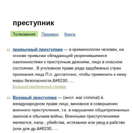
преступник
Толкование
Перевод
Книги
привычный преступник
— в криминологии человек, на
61
основе привычки обладающий укоренившимися
наклонностями к преступным деяниям, лицо в опасном
состоянии . В уголовном праве ряда зарубежных стран
признания лица П.п. достаточно, чтобы применить к нему
меры безопасности,&#8230; …
Большой юридический словарь
Военный преступник
— (англ. war criminal) в
62
международном праве лицо, виновное в совершении
военного преступления, т.е. в нарушении общепризнанных
законов и обычаев войны. Военными преступлениями
являются, напр., убийства, истязания или увод в рабство
(или для др.&#8230; …