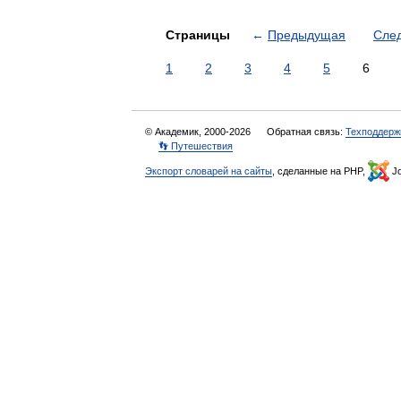
Страницы
←
Предыдущая
Сле
1
2
3
4
5
6
© Академик, 2000-2026
Обратная связь:
Техподдерж
👣 Путешествия
Экспорт словарей на сайты
, сделанные на PHP,
Jo