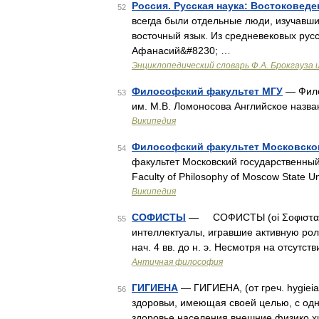
Россия. Русская наука: Востоковеде
52
всегда были отдельные люди, изучавши
восточный язык. Из средневековых рус
Афанасий&#8230; …
Энциклопедический словарь Ф.А. Брокгауза 
Философский факультет МГУ
— Фило
53
им. М.В. Ломоносова Английское назв
Википедия
Философский факультет Московског
54
факультет Московский государственный
Faculty of Philosophy of Moscow State U
Википедия
СОФИСТЫ
— СОФИСТЫ (οἱ Σοφισταί)
55
интеллектуалы, игравшие активную рол
нач. 4 вв. до н. э. Несмотря на отсутс
Античная философия
ГИГИЕНА
— ГИГИЕНА, (от греч. hygieia
56
здоровьи, имеющая своей целью, с одн
здоровье населения внешние физико хи