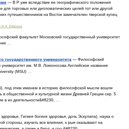
ние
— В Р. уже вследствие ее географического положения
е для торговых или дипломатических целей тот или другой
ских путешественников на Восток замечателен тверской купец
и И.А. Ефрона
софский факультет Московский государственный университет
ание …
о государственного университета
— Философский
 университет им. М.В. Ломоносова Английское название
niversity (MSU) …
, под этим именем в историю философской мысли вошли
ь в общественной и культурной жизни Древней Греции сер. 5
твие в их деятельности&#8230; …
 здоровье; Гигиея богиня здоровья, дочь Эскулапа), наука о
ой стороны, изучить все влияния, к рые оказывают на
мические, а также и биол. и соц.&#8230; …