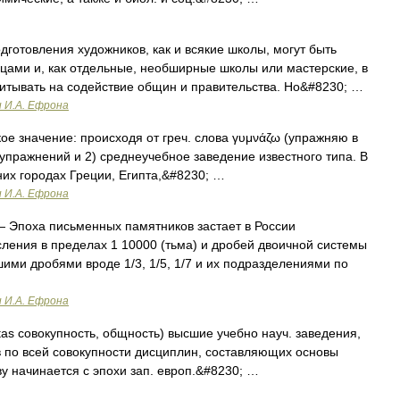
готовления художников, как и всякие школы, могут быть
цами и, как отдельные, необширные школы или мастерские, в
итывать на содействие общин и правительства. Но&#8230; …
и И.А. Ефрона
ое значение: происходя от греч. слова γυμνάζω (упражняю в
я упражнений и 2) среднеучебное заведение известного типа. В
них городах Греции, Египта,&#8230; …
и И.А. Ефрона
 Эпоха письменных памятников застает в России
ления в пределах 1 10000 (тьма) и дробей двоичной системы
ими дробями вроде 1/3, 1/5, 1/7 и их подразделениями по
и И.А. Ефрона
sitas совокупность, общность) высшие учебно науч. заведения,
в по всей совокупности дисциплин, составляющих основы
ву начинается с эпохи зап. европ.&#8230; …