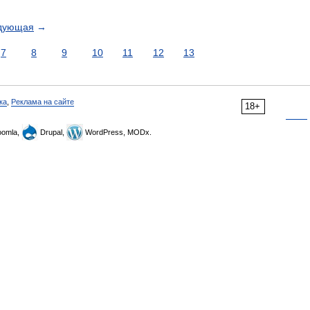
дующая
→
7
8
9
10
11
12
13
ка
,
Реклама на сайте
18+
omla,
Drupal,
WordPress, MODx.