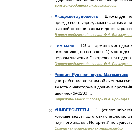
Большая медицинская энциклопедия
Академия художеств
— Школы для под
57
прежде всего учреждаемы частными ли
высшей степени важны и должны рассч
Энциклопедический словарь Ф.А. Брокгауза 
Гимназия
— I Этот термин имеет двояк
58
гимнастике), он означает: 1) место дл
первом значении Г. встречается в древ
Энциклопедический словарь Ф.А. Брокгауза 
Россия. Русская наука: Математика
—
59
употребление десятичной системы счис
вместе с некоторыми другими простейш
двоичной&#8230; …
Энциклопедический словарь Ф.А. Брокгауза 
УНИВЕРСИТЕТЫ
— 1 . (от лат. univer
60
которые ведут подготовку специалисто
научного знания. История У. по сущест
Советская историческая энциклопедия