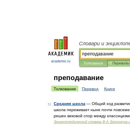
Словари и энциклоп
academic.ru
Толкования
Переводы
преподавание
Толкование
Перевод
Книги
Средняя школа
— Общий ход развития
51
школа переживает ныне почти повсемес
решен вековой спор между классицизм
Энциклопедический словарь Ф.А. Брокгауза 