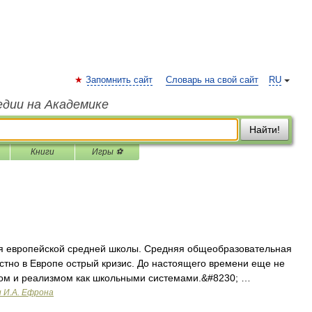
Запомнить сайт
Словарь на свой сайт
RU
едии на Академике
Найти!
Книги
Игры ⚽
 европейской средней школы. Средняя общеобразовательная
тно в Европе острый кризис. До настоящего времени еще не
ом и реализмом как школьными системами.&#8230; …
и И.А. Ефрона