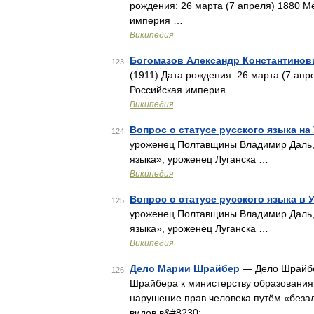
рождения: 26 марта (7 апреля) 1880 М
империя …
Википедия
Богомазов Александр Константинов
123
(1911) Дата рождения: 26 марта (7 ап
Российская империя …
Википедия
Вопрос о статусе русского языка на
124
уроженец Полтавщины Владимир Даль, 
языка», уроженец Луганска …
Википедия
Вопрос о статусе русского языка в 
125
уроженец Полтавщины Владимир Даль, 
языка», уроженец Луганска …
Википедия
Дело Марии Шрайбер
— Дело Шрайбе
126
Шрайбера к министерству образования
нарушение прав человека путём «беза
видов в&#8230; …