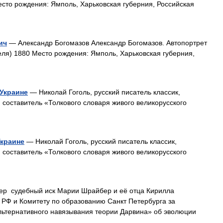
есто рождения: Ямполь, Харьковская губерния, Российская
ич
— Александр Богомазов Александр Богомазов. Автопортрет
реля) 1880 Место рождения: Ямполь, Харьковская губерния,
 Украине
— Николай Гоголь, русский писатель классик,
составитель «Толкового словаря живого великорусского
Украине
— Николай Гоголь, русский писатель классик,
составитель «Толкового словаря живого великорусского
р судебный иск Марии Шрайбер и её отца Кирилла
 РФ и Комитету по образованию Санкт Петербурга за
льтернативного навязывания теории Дарвина» об эволюции