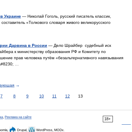
 в Украине
— Николай Гоголь, русский писатель классик,
составитель «Толкового словаря живого великорусского
ории Дарвина в России
— Дело Шрайбер судебный иск
йбера к министерству образования РФ и Комитету по
ушение прав человека путём «безальтернативного навязывания
&#8230; …
дующая
→
7
8
9
10
11
12
13
ка
,
Реклама на сайте
18+
omla,
Drupal,
WordPress, MODx.