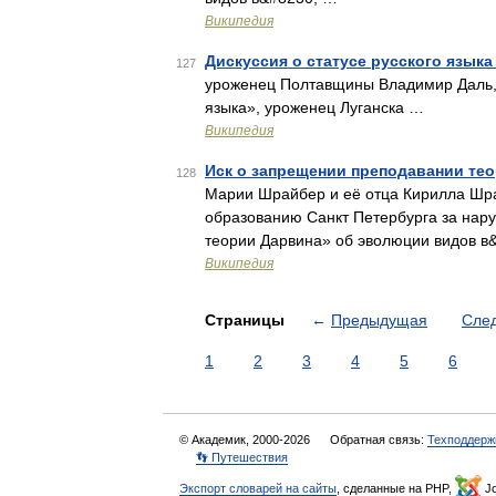
Википедия
Дискуссия о статусе русского языка
127
уроженец Полтавщины Владимир Даль, 
языка», уроженец Луганска …
Википедия
Иск о запрещении преподавании те
128
Марии Шрайбер и её отца Кирилла Шра
образованию Санкт Петербурга за нар
теории Дарвина» об эволюции видов в
Википедия
Страницы
←
Предыдущая
Сле
1
2
3
4
5
6
© Академик, 2000-2026
Обратная связь:
Техподдерж
👣 Путешествия
Экспорт словарей на сайты
, сделанные на PHP,
Jo