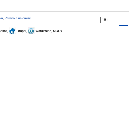
ка
,
Реклама на сайте
18+
omla,
Drupal,
WordPress, MODx.