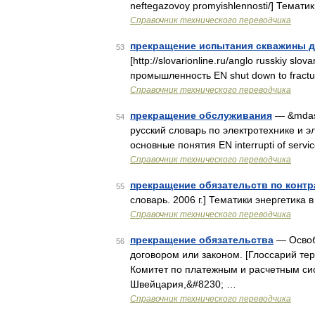
neftegazovoy promyishlennosti/] Темат
Справочник технического переводчика
прекращение испытания скважины 
53
[http://slovarionline.ru/anglo russkiy sl
промышленность EN shut down to fract
Справочник технического переводчика
прекращение обслуживания
— &mdash
54
русский словарь по электротехнике и эл
основные понятия EN interrupti of servi
Справочник технического переводчика
прекращение обязательств по контр
55
словарь. 2006 г.] Тематики энергетика в
Справочник технического переводчика
прекращение обязательства
— Освоб
56
договором или законом. [Глоссарий те
Комитет по платежным и расчетным си
Швейцария,&#8230; …
Справочник технического переводчика