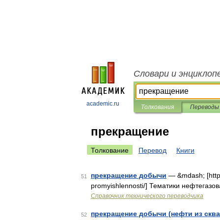
Словари и энциклоп
academic.ru
Толкования
Переводы
прекращение
Толкование
Перевод
Книги
прекращение добычи
— &mdash; [http:/
51
promyishlennosti/] Тематики нефтегазо
Справочник технического переводчика
прекращение добычи (нефти из скв
52