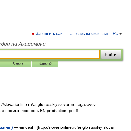
Запомнить сайт
Словарь на свой сайт
RU
едии на Академике
Найти!
Книги
Игры ⚽
/slovarionline.ru/anglo russkiy slovar neftegazovoy
вая промышленность EN production go off …
ажины)
— &mdash; [http://slovarionline.ru/anglo russkiy slovar