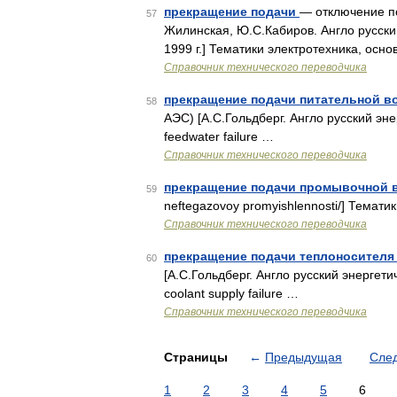
прекращение подачи
— отключение по
57
Жилинская, Ю.С.Кабиров. Англо русский
1999 г.] Тематики электротехника, ос
Справочник технического переводчика
прекращение подачи питательной в
58
АЭС) [А.С.Гольдберг. Англо русский эне
feedwater failure …
Справочник технического переводчика
прекращение подачи промывочной 
59
neftegazovoy promyishlennosti/] Темат
Справочник технического переводчика
прекращение подачи теплоносителя 
60
[А.С.Гольдберг. Англо русский энергети
coolant supply failure …
Справочник технического переводчика
Страницы
←
Предыдущая
Сле
1
2
3
4
5
6