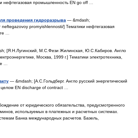
ики нефтегазовая промышленность EN go off …
для проведения гидроразрыва
— &mdash;
ovar neftegazovoy promyishlennosti/] Тематики нефтегазовая
ure …
; [Я.Н.Лугинский, М.С.Фези Жилинская, Ю.С.Кабиров. Англо
ектроэнергетике, Москва, 1999 г.] Тематики электротехника,
ce …
акту
— &mdash; [А.С.Гольдберг. Англо русский энергетический
 целом EN discharge of contract …
ождение от юридического обязательства, предусмотренного
рминов, используемых в платежных и расчетных системах.
стемам Банка международных расчетов. Базель,