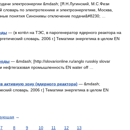
дачи электроэнергии &mdash; [Я.Н.Лугинский, М.С.Фези
 словарь по электротехнике и электроэнергетике, Москва,
новные понятия Синонимы отключение подачи&#8230; …
оды
— (в котёл на ТЭС, в парогенератор ядерного реактора на
ргетический словарь. 2006 г.] Тематики энергетика в целом EN
воды
— &mdash; [http://slovarionline.ru/anglo russkiy slovar
ики нефтегазовая промышленность EN water off …
в активную зону (ядерного реактора)
— &mdash;
ческий словарь. 2006 г.] Тематики энергетика в целом EN
дующая
→
7
8
9
10
11
12
13