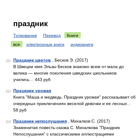
праздник
Толкование
Перевод
Книги
все
электронные книги
аудиокниги
Праздник цветов
, Бесков Э. (2017)
111
В Швеции имя Эльзы Бесков знакомо всем от мала до
велика — многие поколения шведских школьников
учились… 443 руб
Праздник урожая
112
Книга "Маша и медведь: Праздник урожая" рассказывает об
очередных приключениях веселой девочки и ее лесных…
58 руб
Праздник непослушания
, Михалков С. (2017)
113
Знаменитая повесть-сказка С. Михалкова "Праздник
Непослушания" с классическими иллюстрациями