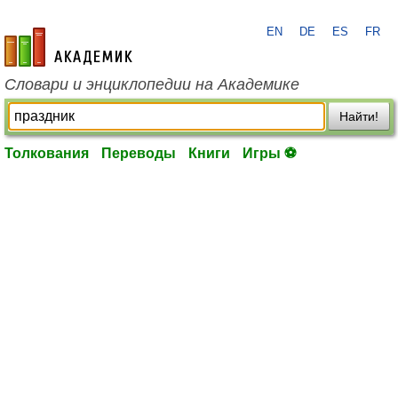
EN
DE
ES
FR
academic.ru
Словари и энциклопедии на Академике
Найти!
Толкования
Переводы
Книги
Игры ⚽