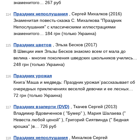
знаменитого… 267 руб
Праздник непослушания
, Сергей Михалков (2016)
114
Знаменитая повесть-сказка С. Михалкова "Праздник
Непослушания" с классическими иллюстрациями
знаменитого… 184 грн (только Украина)
Праздник цветов
, Эльза Бесков (2017)
115
В Швеции имя Эльзы Бесков знакомо всем от мала до
велика - многие поколения шведских школьников учились…
248 грн (только Украина)
Праздник урожая
116
Книга`Маша и медведь: Праздник урожая`рассказывает об
очередных приключениях веселой девочки и ее лесных…
72 грн (только Украина)
Праздник взаперти (DVD)
, Ткачев Сергей (2013)
117
Владимир Вдовиченков ( "Бумер" ), Мария Шалаева ("
Невеста любой ценой" ), Григорий Сиятвинда (" Бедная
крошка" )в… 726 руб
Праздник непослушания
, Михалков Сергей
118