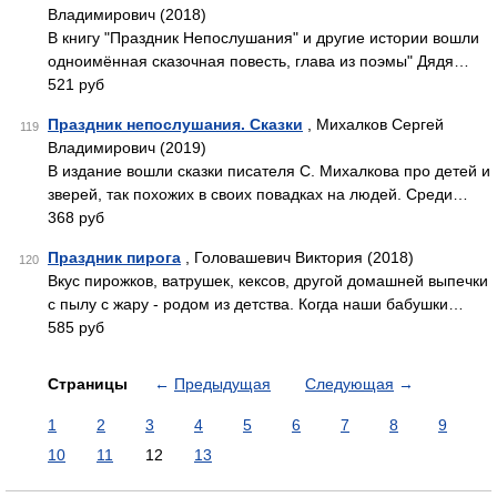
Владимирович (2018)
В книгу "Праздник Непослушания" и другие истории вошли
одноимённая сказочная повесть, глава из поэмы" Дядя…
521 руб
Праздник непослушания. Сказки
, Михалков Сергей
119
Владимирович (2019)
В издание вошли сказки писателя С. Михалкова про детей и
зверей, так похожих в своих повадках на людей. Среди…
368 руб
Праздник пирога
, Головашевич Виктория (2018)
120
Вкус пирожков, ватрушек, кексов, другой домашней выпечки
с пылу с жару - родом из детства. Когда наши бабушки…
585 руб
Страницы
←
Предыдущая
Следующая
→
1
2
3
4
5
6
7
8
9
10
11
12
13