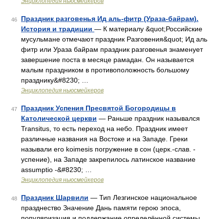
Энциклопедия ньюсмейкеров
Праздник разговенья Ид аль-фитр (Ураза-байрам).
46
История и традиции
— К материалу &quot;Российские
мусульмане отмечают праздник Разговения&quot; Ид аль
фитр или Ураза байрам праздник разговенья знаменует
завершение поста в месяце рамадан. Он называется
малым праздником в противоположность большому
празднику&#8230; …
Энциклопедия ньюсмейкеров
Праздник Успения Пресвятой Богородицы в
47
Католической церкви
— Раньше праздник назывался
Transitus, то есть переход на небо. Праздник имеет
различные названия на Востоке и на Западе. Греки
называли его koimesis погружение в сон (церк.‑слав. ‑
успение), на Западе закрепилось латинское название
assumptio ‑&#8230; …
Энциклопедия ньюсмейкеров
Праздник Шарвили
— Тип Лезгинское национальное
48
празднество Значение Дань памяти герою эпоса,
популяризация и поддержание определённой системы