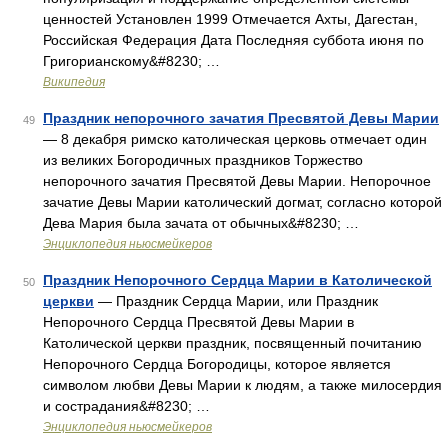
ценностей Установлен 1999 Отмечается Ахты, Дагестан,
Российская Федерация Дата Последняя суббота июня по
Григорианскому&#8230; …
Википедия
Праздник непорочного зачатия Пресвятой Девы Марии
49
— 8 декабря римско католическая церковь отмечает один
из великих Богородичных праздников Торжество
непорочного зачатия Пресвятой Девы Марии. Непорочное
зачатие Девы Марии католический догмат, согласно которой
Дева Мария была зачата от обычных&#8230; …
Энциклопедия ньюсмейкеров
Праздник Непорочного Сердца Марии в Католической
50
церкви
— Праздник Сердца Марии, или Праздник
Непорочного Сердца Пресвятой Девы Марии в
Католической церкви праздник, посвященный почитанию
Непорочного Сердца Богородицы, которое является
символом любви Девы Марии к людям, а также милосердия
и сострадания&#8230; …
Энциклопедия ньюсмейкеров