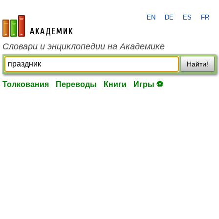
EN
DE
ES
FR
academic.ru
Словари и энциклопедии на Академике
Найти!
Толкования
Переводы
Книги
Игры ⚽