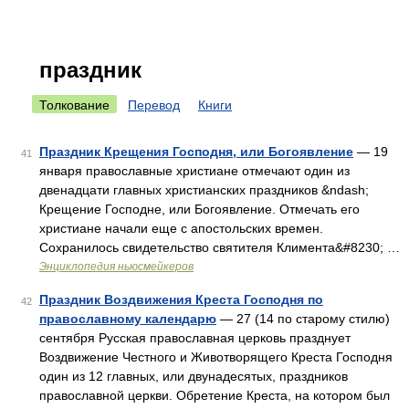
праздник
Толкование
Перевод
Книги
Праздник Крещения Господня, или Богоявление
— 19
41
января православные христиане отмечают один из
двенадцати главных христианских праздников &ndash;
Крещение Господне, или Богоявление. Отмечать его
христиане начали еще с апостольских времен.
Сохранилось свидетельство святителя Климента&#8230; …
Энциклопедия ньюсмейкеров
Праздник Воздвижения Креста Господня по
42
православному календарю
— 27 (14 по старому стилю)
сентября Русская православная церковь празднует
Воздвижение Честного и Животворящего Креста Господня
один из 12 главных, или двунадесятых, праздников
православной церкви. Обретение Креста, на котором был