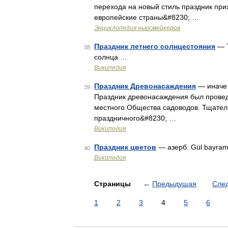
перехода на новый стиль праздник прих
европейские страны&#8230; …
Энциклопедия ньюсмейкеров
Праздник летнего солнцестояния
— Т
38
солнца …
Википедия
Праздник Древонасаждения
— иначе 
39
Праздник древонасаждения был проведе
местного Общества садоводов. Тщател
праздничного&#8230; …
Википедия
Праздник цветов
— азерб. Gül bayra
40
Википедия
Страницы
←
Предыдущая
Сле
1
2
3
4
5
6