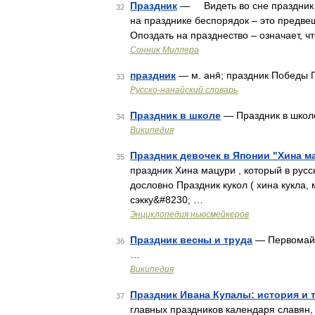
Праздник
— Видеть во сне праздник –
32
на празднике беспорядок – это предве
Опоздать на празднество – означает, 
Сонник Миллера
праздник
— м. аня̄; праздник Победы 
33
Русско-нанайский словарь
Праздник в школе
— Праздник в шко
34
Википедия
Праздник девочек в Японии "Хина м
35
праздник Хина мацури , который в рус
дословно Праздник кукол ( хина кукла,
сэкку&#8230; …
Энциклопедия ньюсмейкеров
Праздник весны и труда
— Первомай 
36
…
Википедия
Праздник Ивана Купалы: история и 
37
главных праздников календаря славян