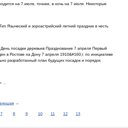
одится на 7 июля, точнее, в ночь на 7 июля. Некоторые
ип Языческий и зороастрийский летний праздник в честь
День посадки деревьев Празднование 7 апреля Первый
н в Ростове на Дону 7 апреля 1910&#160;г. по инициативе
ьно разработанный план будущих посадок и порядок
mı …
дующая
→
7
8
9
10
11
12
13