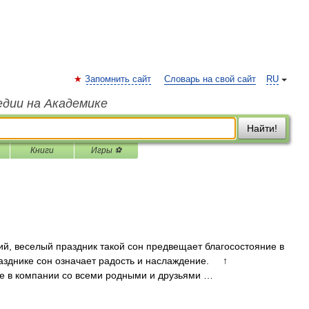
Запомнить сайт
Словарь на свой сайт
RU
едии на Академике
Найти!
Книги
Игры ⚽
, веселый праздник такой сон предвещает благосостояние в
азднике сон означает радость и наслаждение. ↑
ие в компании со всеми родными и друзьями …