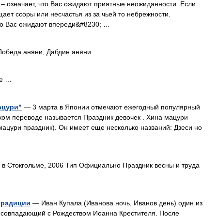
 означает, что Вас ожидают приятные неожиданности. Если
щает ссоры или несчастья из за чьей то небрежности.
что Вас ожидают впереди&#8230; …
Победа аня̄ни, Дабдин аня̄ни …
ле …
ацури"
— 3 марта в Японии отмечают ежегодный популярный
ском переводе называется Праздник девочек . Хина мацури
 мацури праздник). Он имеет еще несколько названий: Дзеси но
в Стокгольме, 2006 Тип Официально Праздник весны и труда
традиции
— Иван Купала (Иванова ночь, Иванов день) один из
, совпадающий с Рождеством Иоанна Крестителя. После