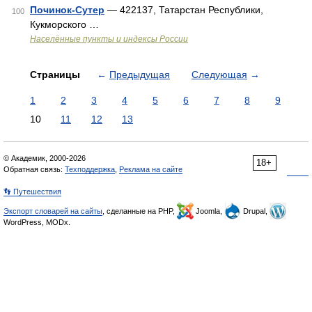
Починок-Cутер
— 422137, Татарстан Республики,
100
Кукморского …
Населённые пункты и индексы России
Страницы
←
Предыдущая
Следующая
→
1
2
3
4
5
6
7
8
9
10
11
12
13
© Академик, 2000-2026
18+
Обратная связь:
Техподдержка
,
Реклама на сайте
👣 Путешествия
Экспорт словарей на сайты
, сделанные на PHP,
Joomla,
Drupal,
WordPress, MODx.