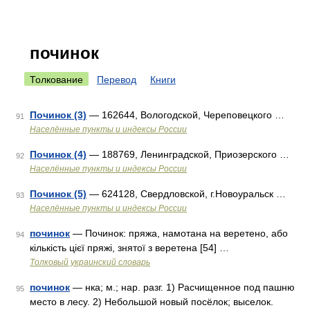
починок
Толкование
Перевод
Книги
Починок (3)
— 162644, Вологодской, Череповецкого …
91
Населённые пункты и индексы России
Починок (4)
— 188769, Ленинградской, Приозерского …
92
Населённые пункты и индексы России
Починок (5)
— 624128, Свердловской, г.Новоуральск …
93
Населённые пункты и индексы России
починок
— Починок: пряжа, намотана на веретено, або
94
кількість цієї пряжі, знятої з веретена [54] …
Толковый украинский словарь
починок
— нка; м.; нар. разг. 1) Расчищенное под пашню
95
место в лесу. 2) Небольшой новый посёлок; выселок.