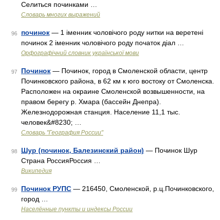
Селиться починками …
Словарь многих выражений
починок
— 1 іменник чоловічого роду нитки на веретені
96
починок 2 іменник чоловічого роду початок діал …
Орфографічний словник української мови
Починок
— Починок, город в Смоленской области, центр
97
Починковского района, в 62 км к юго востоку от Смоленска.
Расположен на окраине Смоленской возвышенности, на
правом берегу р. Хмара (бассейн Днепра).
Железнодорожная станция. Население 11,1 тыс.
человек&#8230; …
Словарь "География России"
Шур (починок, Балезинский район)
— Починок Шур
98
Страна РоссияРоссия …
Википедия
Починок РУПС
— 216450, Смоленской, р.ц.Починковского,
99
город …
Населённые пункты и индексы России