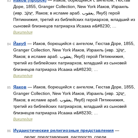
Иаков (пророк)
— Иаков, борющийся с ангелом, Гюстав
83
Доре, 1855, Granger Collection, New York Иаков, Израиль
(ивр. יַעֲקֹב‎, Яаков; в исламе араб. يعقوب‎‎, Якуб) герой
Пятикнижия, третий из библейских патриархов, младший из
сыновей близнецов патриарха Исаака и&#8230; …
Википедия
Йакуб
— Иаков, борющийся с ангелом, Гюстав Доре, 1855,
84
Granger Collection, New York Иаков, Израиль (ивр. יַעֲקֹב‎,
Яаков; в исламе араб. يعقوب‎‎, Якуб) герой Пятикнижия,
третий из библейских патриархов, младший из сыновей
близнецов патриарха Исаака и&#8230; …
Википедия
Яаков
— Иаков, борющийся с ангелом, Гюстав Доре, 1855,
85
Granger Collection, New York Иаков, Израиль (ивр. יַעֲקֹב‎,
Яаков; в исламе араб. يعقوب‎‎, Якуб) герой Пятикнижия,
третий из библейских патриархов, младший из сыновей
близнецов патриарха Исаака и&#8230; …
Википедия
Иудаистические религиозные представления
—
86
религ. представления, распростр. среди