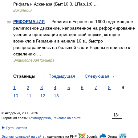
Рифата и Аскеназа (Быт.10:3, 1Пар.1:6 …
Википедия
РЕФОРМАЦИЯ
— Религии в Европе ок. 1600 года мощное
90
религиозное движение, направленное на реформирование
учения и организации христианской церкви, которое
возникло в Германии в начале 16 в., быстро
распространилось на большой части Европы и привело к
отделению …
Энциклопедия Кольера
Страницы
←
Предыдущая
Следующая
→
1
2
3
4
5
6
7
8
9
10
11
12
13
© Академик, 2000-2026
18+
Обратная связь:
Техподдержка
,
Реклама на сайте
👣 Путешествия
Экспорт словарей на сайты
, сделанные на PHP,
Joomla,
Drupal,