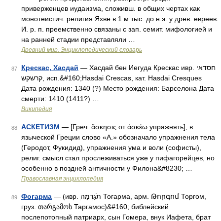
приверженцев иудаизма, сложивш. в общих чертах как
монотеистич. религия Яхве в 1 м тыс. до н.э. у древ. евреев.
И. р. п. преемственно связаны с зап. семит. мифологией и
на ранней стадии представляли …
Древний мир. Энциклопедический словарь
Крескас, Хасдай
— Хасдай бен Иегуда Крескас ивр. חסדאי
87
קרשקש‎, исп.&#160;Hasdai Crescas, кат. Hasdai Cresques
Дата рождения: 1340 (?) Место рождения: Барселона Дата
смерти: 1410 (1411?) …
Википедия
АСКЕТИЗМ
— [Греч. ἄσκησις от ἀσκέω упражнять], в
88
языческой Греции слово «А.» обозначало упражнения тела
(Геродот, Фукидид), упражнения ума и воли (софисты),
религ. смысл стал прослеживаться уже у пифагорейцев, но
особенно в поздней античности у Филона&#8230; …
Православная энциклопедия
Фогарма
— (ивр. ְתֹגַרְמָה‎ Тогарма, арм. Թորգոմ Торгом,
89
груз. თარგამოს Таргамос)&#160; библейский
послепотопный патриарх, сын Гомера, внук Иафета, брат