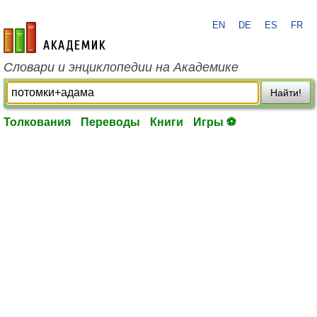
EN
DE
ES
FR
academic.ru
Словари и энциклопедии на Академике
Найти!
Толкования
Переводы
Книги
Игры ⚽