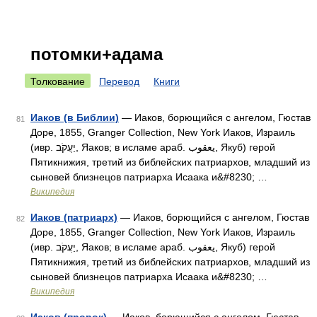
потомки+адама
Толкование
Перевод
Книги
Иаков (в Библии)
— Иаков, борющийся с ангелом, Гюстав
81
Доре, 1855, Granger Collection, New York Иаков, Израиль
(ивр. יַעֲקֹב‎, Яаков; в исламе араб. يعقوب‎‎, Якуб) герой
Пятикнижия, третий из библейских патриархов, младший из
сыновей близнецов патриарха Исаака и&#8230; …
Википедия
Иаков (патриарх)
— Иаков, борющийся с ангелом, Гюстав
82
Доре, 1855, Granger Collection, New York Иаков, Израиль
(ивр. יַעֲקֹב‎, Яаков; в исламе араб. يعقوب‎‎, Якуб) герой
Пятикнижия, третий из библейских патриархов, младший из
сыновей близнецов патриарха Исаака и&#8230; …
Википедия