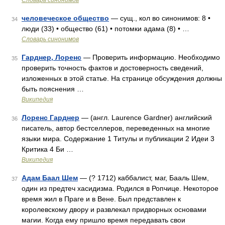
Словарь синонимов
человеческое общество
— сущ., кол во синонимов: 8 •
34
люди (33) • общество (61) • потомки адама (8) • …
Словарь синонимов
Гарднер, Лоренс
— Проверить информацию. Необходимо
35
проверить точность фактов и достоверность сведений,
изложенных в этой статье. На странице обсуждения должны
быть пояснения …
Википедия
Лоренс Гарднер
— (англ. Laurence Gardner) английский
36
писатель, автор бестселлеров, переведенных на многие
языки мира. Содержание 1 Титулы и публикации 2 Идеи 3
Критика 4 Би …
Википедия
Адам Баал Шем
— (? 1712) каббалист, маг, Бааль Шем,
37
один из предтеч хасидизма. Родился в Ропчице. Некоторое
время жил в Праге и в Вене. Был представлен к
королевскому двору и развлекал придворных основами
магии. Когда ему пришло время передавать свои