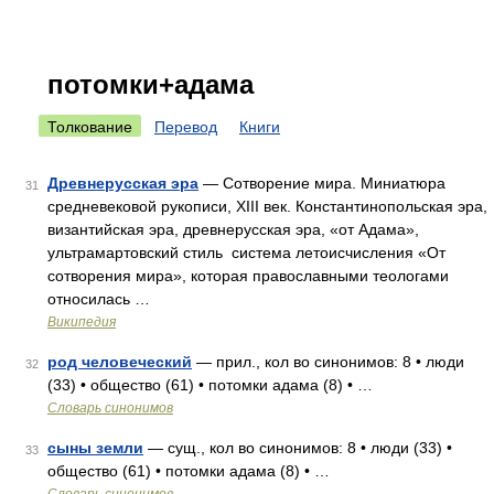
потомки+адама
Толкование
Перевод
Книги
Древнерусская эра
— Сотворение мира. Миниатюра
31
средневековой рукописи, XIII век. Константинопольская эра,
византийская эра, древнерусская эра, «от Адама»,
ультрамартовский стиль система летоисчисления «От
сотворения мира», которая православными теологами
относилась …
Википедия
род человеческий
— прил., кол во синонимов: 8 • люди
32
(33) • общество (61) • потомки адама (8) • …
Словарь синонимов
сыны земли
— сущ., кол во синонимов: 8 • люди (33) •
33
общество (61) • потомки адама (8) • …