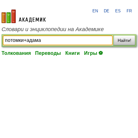
EN
DE
ES
FR
academic.ru
Словари и энциклопедии на Академике
Найти!
Толкования
Переводы
Книги
Игры ⚽