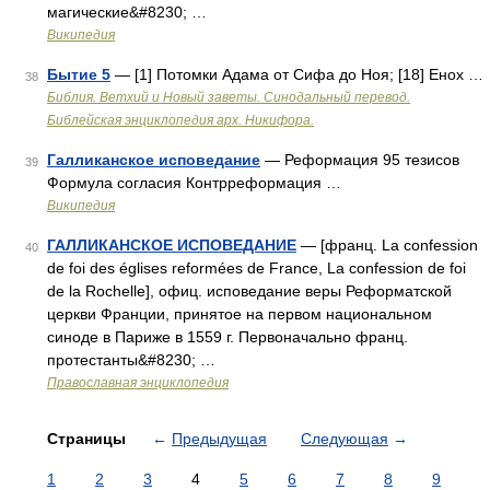
магические&#8230; …
Википедия
Бытие 5
— [1] Потомки Адама от Сифа до Ноя; [18] Енох …
38
Библия. Ветхий и Новый заветы. Синодальный перевод.
Библейская энциклопедия арх. Никифора.
Галликанское исповедание
— Реформация 95 тезисов
39
Формула согласия Контрреформация …
Википедия
ГАЛЛИКАНСКОЕ ИСПОВЕДАНИЕ
— [франц. La confession
40
de foi des églises reformées de France, La confession de foi
de la Rochelle], офиц. исповедание веры Реформатской
церкви Франции, принятое на первом национальном
синоде в Париже в 1559 г. Первоначально франц.
протестанты&#8230; …
Православная энциклопедия
Страницы
←
Предыдущая
Следующая
→
1
2
3
4
5
6
7
8
9