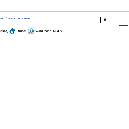
ка
,
Реклама на сайте
18+
omla,
Drupal,
WordPress, MODx.