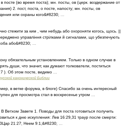
и в посте (во время поста); мн. посты, ов (церк. воздержание от
ия) 2. пост, поста, о посте, напосту; мн. посты, ов
юдения или охраны кого&#8230; …
ручно стежити за ким , чим небудь або охороняти когось, щось. ||
осереджено управління стрілками й сигналами, що убезпечують
 Особа або&#8230; …
кону обязательным установлением. Только в одном случае в
ть души, что значит, как думают толкователи, поститься
9:7 ). Об этом посте, видимо …
русской канонической Библии
мер, в ветке форума, в блоге) Спасибо за очень интересный
оступен для просмотра стал в воскресенье утром …
В Ветхом Завете 1. Поводы для поста готовиться получить
товиться к дню искупления: Лев 16:29,31 траур после смерти:
: 3Цар 21:27; Неем 9:1;&#8230; …