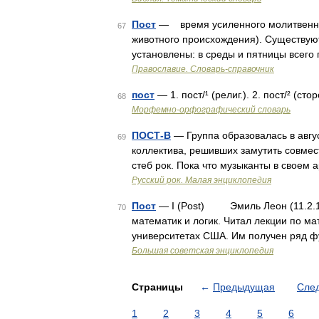
Пост
— время усиленного молитвенног
67
животного происхождения). Существую
установлены: в среды и пятницы всего
Православие. Словарь-справочник
пост
— 1. пост/¹ (религ.). 2. пост/² (ст
68
Морфемно-орфографический словарь
ПОСТ-В
— Группа образовалась в авгус
69
коллектива, решивших замутить совмес
стеб рок. Пока что музыканты в своем
Русский рок. Малая энциклопедия
Пост
— I (Post) Эмиль Леон (11.2.189
70
математик и логик. Читал лекции по ма
университетах США. Им получен ряд ф
Большая советская энциклопедия
Страницы
←
Предыдущая
Сле
1
2
3
4
5
6