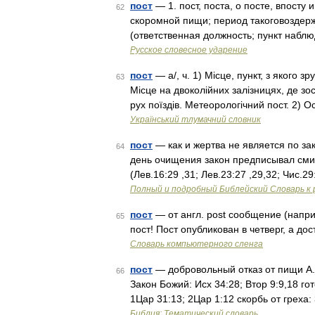
пост
— 1. пост, поста, о посте, впосту 
62
скоромной пищи; период такоговоздержан
(ответственная должность; пункт набл
Русское словесное ударение
пост
— а/, ч. 1) Місце, пункт, з якого з
63
Місце на двоколійних залізницях, де з
рух поїздів. Метеорологічний пост. 2)
Український тлумачний словник
пост
— как и жертва не является по за
64
день очищения закон предписывал смиря
(Лев.16:29 ,31; Лев.23:27 ,29,32; Чис.2
Полный и подробный Библейский Словарь к 
пост
— от англ. post сообщение (напри
65
пост! Пост опубликован в четверг, а д
Словарь компьютерного сленга
пост
— добровольный отказ от пищи А. 
66
Закон Божий: Исх 34:28; Втор 9:9,18 го
1Цар 31:13; 2Цар 1:12 скорбь от греха
Библия: Тематический словарь