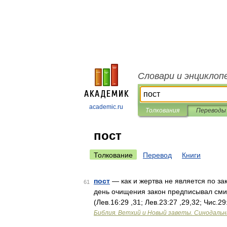
Словари и энциклоп
academic.ru
Толкования
Переводы
пост
Толкование
Перевод
Книги
пост
— как и жертва не является по за
61
день очищения закон предписывал смиря
(Лев.16:29 ,31; Лев.23:27 ,29,32; Чис.2
Библия. Ветхий и Новый заветы. Синодальн