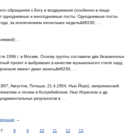
о обращения к Богу и воздержания (особенно в пище
т однодневные и многодневные посты. Однодневные посты
 года, за исключением нескольких недель&#8230; …
орожевой) …
те 1996 г. в Москве. Основу группы составили два безымянных
тный проект и выбравших в качестве музыкального стиля хард
 арсенале имеют демо запись&#8230; …
7, Августов, Польша, 21.4,1954, Нью Йорк), американский
тематике и логике в Колумбийском, Нью Иоркском и др.
ундаментальных результатов в …
дующая
→
7
8
9
10
11
12
13