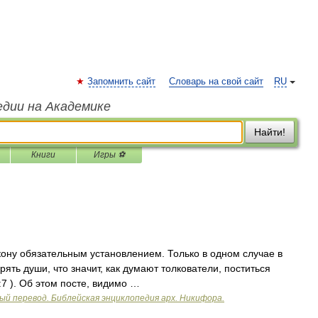
Запомнить сайт
Словарь на свой сайт
RU
едии на Академике
Найти!
Книги
Игры ⚽
кону обязательным установлением. Только в одном случае в
ть души, что значит, как думают толкователи, поститься
9:7 ). Об этом посте, видимо …
ый перевод. Библейская энциклопедия арх. Никифора.