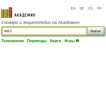
EN
DE
ES
FR
academic.ru
Словари и энциклопедии на Академике
Найти!
Толкования
Переводы
Книги
Игры ⚽