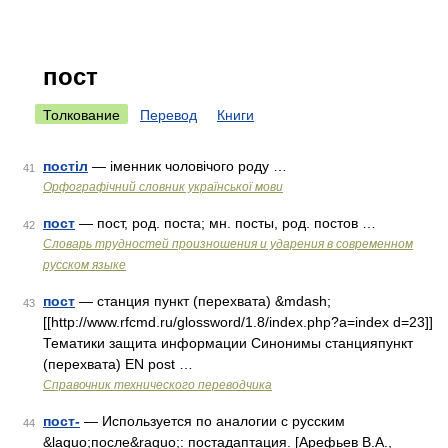
пост
Толкование
Перевод
Книги
постіл
— іменник чоловічого роду …
41
Орфографічний словник української мови
пост
— пост, род. поста; мн. посты, род. постов …
42
Словарь трудностей произношения и ударения в современном
русском языке
пост
— станция пункт (перехвата) &mdash;
43
[[http://www.rfcmd.ru/glossword/1.8/index.php?a=index d=23]]
Тематики защита информации Синонимы станцияпункт
(перехвата) EN post …
Справочник технического переводчика
пост-
— Используется по аналогии с русским
44
&laquo;после&raquo;: постадаптация. [Арефьев В.А.,