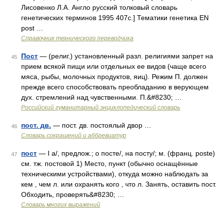
Лисовенко Л.А. Англо русский толковый словарь
генетических терминов 1995 407с.] Тематики генетика EN
post …
Справочник технического переводчика
Пост
— (религ.) установленный разл. религиями запрет на
45
прием всякой пищи или отдельных ее видов (чаще всего
мяса, рыбы, молочных продуктов, яиц). Режим П. должен
прежде всего способствовать преобладанию в верующем
дух. стремлений над чувственными. П.&#8230; …
Российский гуманитарный энциклопедический словарь
пост. дв.
— пост. дв. постоялый двор …
46
Словарь сокращений и аббревиатур
пост
— I а/, предлож.; о посте/, на посту/; м. (франц. poste)
47
см. тж. постовой 1) Место, пункт (обычно оснащённые
техническими устройствами), откуда можно наблюдать за
кем , чем л. или охранять кого , что л. Занять, оставить пост.
Обходить, проверять&#8230; …
Словарь многих выражений