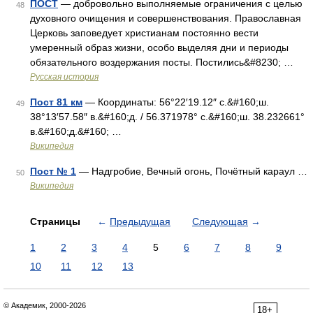
ПОСТ
— добровольно выполняемые ограничения с целью
48
духовного очищения и совершенствования. Православная
Церковь заповедует христианам постоянно вести
умеренный образ жизни, особо выделяя дни и периоды
обязательного воздержания посты. Постились&#8230; …
Русская история
Пост 81 км
— Координаты: 56°22′19.12″ с.&#160;ш.
49
38°13′57.58″ в.&#160;д. / 56.371978° с.&#160;ш. 38.232661°
в.&#160;д.&#160; …
Википедия
Пост № 1
— Надгробие, Вечный огонь, Почётный караул …
50
Википедия
Страницы
←
Предыдущая
Следующая
→
1
2
3
4
5
6
7
8
9
10
11
12
13
© Академик, 2000-2026
18+