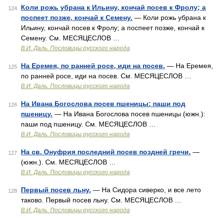
Коли рожь убрана к Ильину, кончай посев к Фролу; а
124
поспеет позже, кончай к Семену.
— Коли рожь убрана к
Ильину, кончай посев к Фролу; а поспеет позже, кончай к
Семену. См. МЕСЯЦЕСЛОВ …
В.И. Даль. Пословицы русского народа
На Еремея, по ранней росе, иди на посев.
— На Еремея,
125
по ранней росе, иди на посев. См. МЕСЯЦЕСЛОВ …
В.И. Даль. Пословицы русского народа
На Ивана Богослова посев пшеницы: паши под
126
пшеницу.
— На Ивана Богослова посев пшеницы (южн.):
паши под пшеницу. См. МЕСЯЦЕСЛОВ …
В.И. Даль. Пословицы русского народа
На св. Онуфрия последний посев поздней гречи.
—
127
(южн.). См. МЕСЯЦЕСЛОВ …
В.И. Даль. Пословицы русского народа
Первый посев льну.
— На Сидора сиверко, и все лето
128
таково. Первый посев льну. См. МЕСЯЦЕСЛОВ …
В.И. Даль. Пословицы русского народа