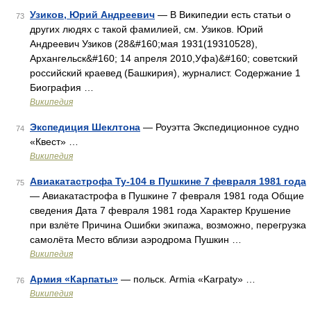
Узиков, Юрий Андреевич
— В Википедии есть статьи о
73
других людях с такой фамилией, см. Узиков. Юрий
Андреевич Узиков (28&#160;мая 1931(19310528),
Архангельск&#160; 14 апреля 2010,Уфа)&#160; советский
российский краевед (Башкирия), журналист. Содержание 1
Биография …
Википедия
Экспедиция Шеклтона
— Роуэтта Экспедиционное судно
74
«Квест» …
Википедия
Авиакатастрофа Ту-104 в Пушкине 7 февраля 1981 года
75
— Авиакатастрофа в Пушкине 7 февраля 1981 года Общие
сведения Дата 7 февраля 1981 года Характер Крушение
при взлёте Причина Ошибки экипажа, возможно, перегрузка
самолёта Место вблизи аэродрома Пушкин …
Википедия
Армия «Карпаты»
— польск. Armia «Karpaty» …
76
Википедия