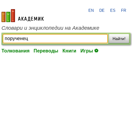
EN
DE
ES
FR
academic.ru
Словари и энциклопедии на Академике
Найти!
Толкования
Переводы
Книги
Игры ⚽