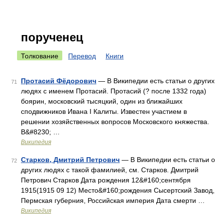
порученец
Толкование
Перевод
Книги
Протасий Фёдорович
— В Википедии есть статьи о других
71
людях с именем Протасий. Протасий (? после 1332 года)
боярин, московский тысяцкий, один из ближайших
сподвижников Ивана I Калиты. Известен участием в
решении хозяйственных вопросов Московского княжества.
В&#8230; …
Википедия
Старков, Дмитрий Петрович
— В Википедии есть статьи о
72
других людях с такой фамилией, см. Старков. Дмитрий
Петрович Старков Дата рождения 12&#160;сентября
1915(1915 09 12) Место&#160;рождения Сысертский Завод,
Пермская губерния, Российская империя Дата смерти …
Википедия