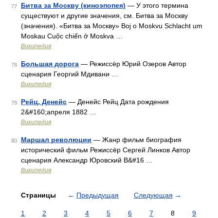
Битва за Москву (киноэпопея)
— У этого термина
77
существуют и другие значения, см. Битва за Москву
(значения). «Битва за Москву» Boj o Moskvu Schlacht um
Moskau Cuộc chiến ở Moskva …
Википедия
Большая дорога
— Режиссёр Юрий Озеров Автор
78
сценария Георгий Мдивани …
Википедия
Рейц, Денейс
— Денейс Рейц Дата рождения
79
2&#160;апреля 1882 …
Википедия
Маршал революции
— Жанр фильм биография
80
исторический фильм Режиссёр Сергей Линков Автор
сценария Александр Юровский В&#16 …
Википедия
Страницы
←
Предыдущая
Следующая
→
1
2
3
4
5
6
7
8
9